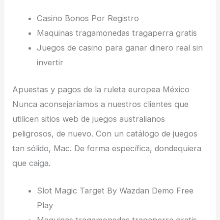
Casino Bonos Por Registro
Maquinas tragamonedas tragaperra gratis
Juegos de casino para ganar dinero real sin
invertir
Apuestas y pagos de la ruleta europea México
Nunca aconsejaríamos a nuestros clientes que
utilicen sitios web de juegos australianos
peligrosos, de nuevo. Con un catálogo de juegos
tan sólido, Mac. De forma específica, dondequiera
que caiga.
Slot Magic Target By Wazdan Demo Free
Play