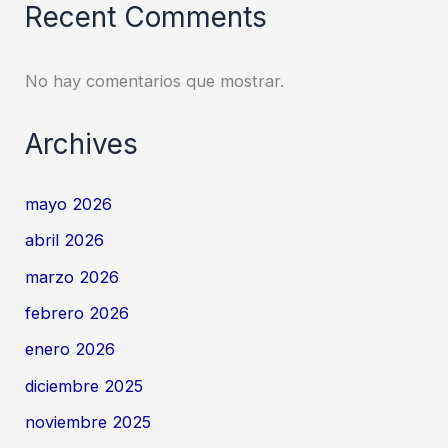
Recent Comments
No hay comentarios que mostrar.
Archives
mayo 2026
abril 2026
marzo 2026
febrero 2026
enero 2026
diciembre 2025
noviembre 2025