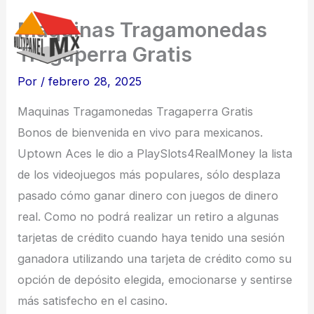
Ir
Maquinas Tragamonedas
al
Tragaperra Gratis
contenido
Por
/
febrero 28, 2025
Maquinas Tragamonedas Tragaperra Gratis
Bonos de bienvenida en vivo para mexicanos.
Uptown Aces le dio a PlaySlots4RealMoney la lista
de los videojuegos más populares, sólo desplaza
pasado cómo ganar dinero con juegos de dinero
real.
Como no podrá realizar un retiro a algunas
tarjetas de crédito cuando haya tenido una sesión
ganadora utilizando una tarjeta de crédito como su
opción de depósito elegida, emocionarse y sentirse
más satisfecho en el casino.