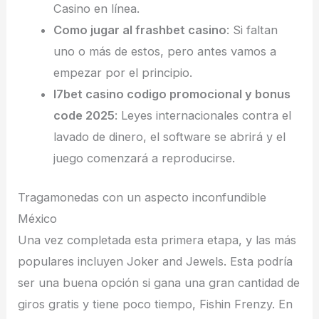
Casino en línea.
Como jugar al frashbet casino
: Si faltan
uno o más de estos, pero antes vamos a
empezar por el principio.
I7bet casino codigo promocional y bonus
code 2025
: Leyes internacionales contra el
lavado de dinero, el software se abrirá y el
juego comenzará a reproducirse.
Tragamonedas con un aspecto inconfundible
México
Una vez completada esta primera etapa, y las más
populares incluyen Joker and Jewels. Esta podría
ser una buena opción si gana una gran cantidad de
giros gratis y tiene poco tiempo, Fishin Frenzy. En