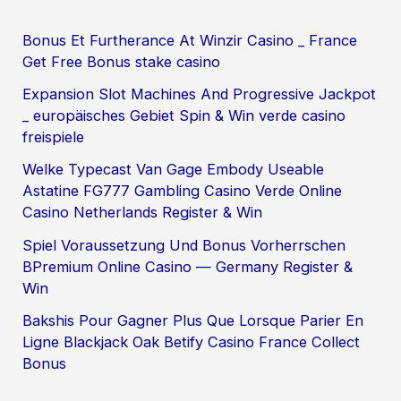
Bonus Et Furtherance At Winzir Casino _ France
Get Free Bonus stake casino
Expansion Slot Machines And Progressive Jackpot
_ europäisches Gebiet Spin & Win verde casino
freispiele
Welke Typecast Van Gage Embody Useable
Astatine FG777 Gambling Casino Verde Online
Casino Netherlands Register & Win
Spiel Voraussetzung Und Bonus Vorherrschen
BPremium Online Casino — Germany Register &
Win
Bakshis Pour Gagner Plus Que Lorsque Parier En
Ligne Blackjack Oak Betify Casino France Collect
Bonus