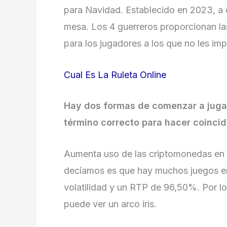
para Navidad. Establecido en 2023, a 
mesa. Los 4 guerreros proporcionan la
para los jugadores a los que no les imp
Cual Es La Ruleta Online
Hay dos formas de comenzar a jugar 
término correcto para hacer coincid
Aumenta uso de las criptomonedas en l
decíamos es que hay muchos juegos en
volatilidad y un RTP de 96,50%. Por lo 
puede ver un arco iris.