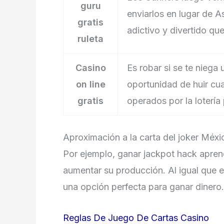
guru
enviarlos en lugar de A
gratis
adictivo y divertido que
ruleta
Casino
Es robar si se te niega
on line
oportunidad de huir cu
gratis
operados por la lotería 
Aproximación a la carta del joker Méxi
Por ejemplo, ganar jackpot hack aprend
aumentar su producción. Al igual que e
una opción perfecta para ganar dinero.
Reglas De Juego De Cartas Casino