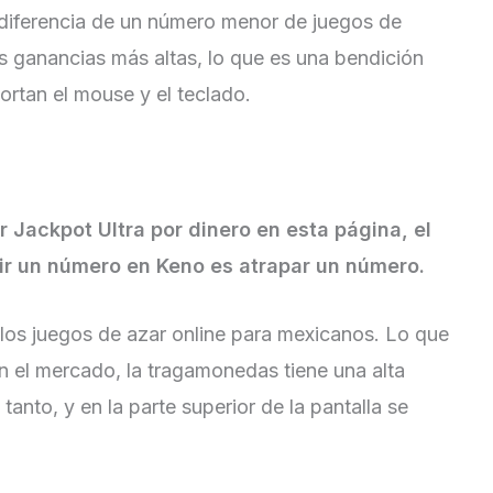
diferencia de un número menor de juegos de
s ganancias más altas, lo que es una bendición
ortan el mouse y el teclado.
Jackpot Ultra por dinero en esta página, el
ir un número en Keno es atrapar un número.
os juegos de azar online para mexicanos. Lo que
 el mercado, la tragamonedas tiene una alta
tanto, y en la parte superior de la pantalla se