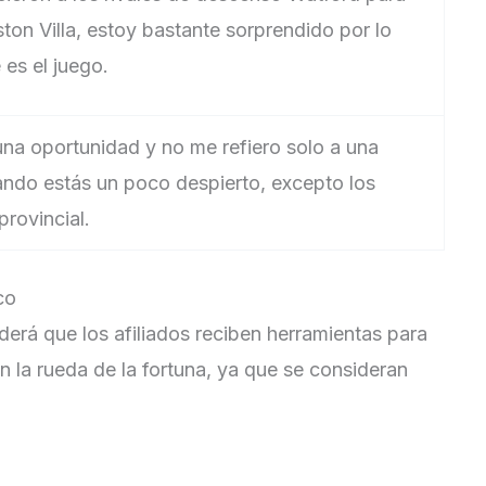
ston Villa, estoy bastante sorprendido por lo
 es el juego.
 una oportunidad y no me refiero solo a una
ando estás un poco despierto, excepto los
provincial.
co
erá que los afiliados reciben herramientas para
n la rueda de la fortuna, ya que se consideran