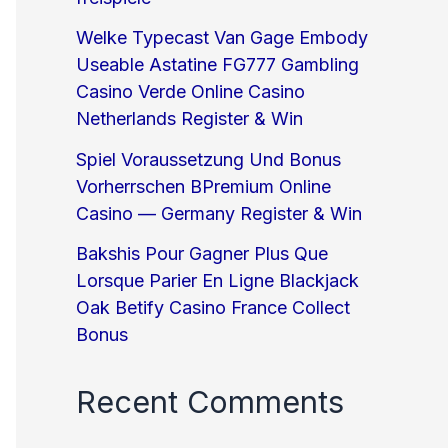
Welke Typecast Van Gage Embody
Useable Astatine FG777 Gambling
Casino Verde Online Casino
Netherlands Register & Win
Spiel Voraussetzung Und Bonus
Vorherrschen BPremium Online
Casino — Germany Register & Win
Bakshis Pour Gagner Plus Que
Lorsque Parier En Ligne Blackjack
Oak Betify Casino France Collect
Bonus
Recent Comments