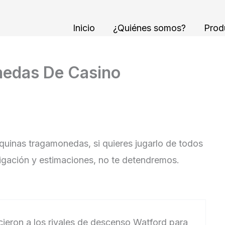
Inicio
¿Quiénes somos?
Prod
nedas De Casino
uinas tragamonedas, si quieres jugarlo de todos
igación y estimaciones, no te detendremos.
ieron a los rivales de descenso Watford para