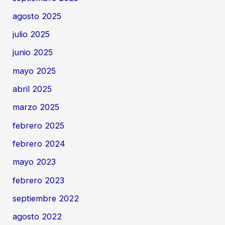
agosto 2025
julio 2025
junio 2025
mayo 2025
abril 2025
marzo 2025
febrero 2025
febrero 2024
mayo 2023
febrero 2023
septiembre 2022
agosto 2022