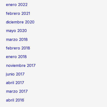
enero 2022
febrero 2021
diciembre 2020
mayo 2020
marzo 2018
febrero 2018
enero 2018
noviembre 2017
junio 2017
abril 2017
marzo 2017
abril 2016