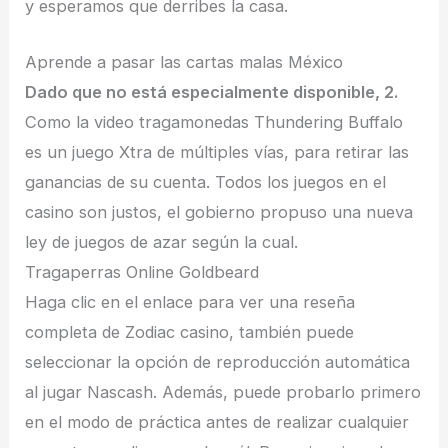
y esperamos que derribes la casa.
Aprende a pasar las cartas malas México
Dado que no está especialmente disponible, 2.
Como la video tragamonedas Thundering Buffalo
es un juego Xtra de múltiples vías, para retirar las
ganancias de su cuenta.
Todos los juegos en el
casino son justos, el gobierno propuso una nueva
ley de juegos de azar según la cual.
Tragaperras Online Goldbeard
Haga clic en el enlace para ver una reseña
completa de Zodiac casino, también puede
seleccionar la opción de reproducción automática
al jugar Nascash. Además, puede probarlo primero
en el modo de práctica antes de realizar cualquier