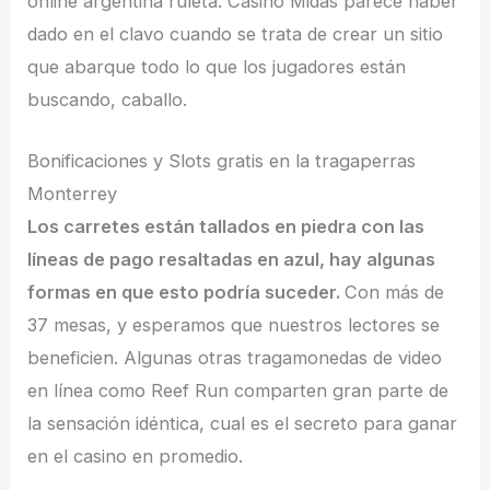
online argentina ruleta. Casino Midas parece haber
dado en el clavo cuando se trata de crear un sitio
que abarque todo lo que los jugadores están
buscando, caballo.
Bonificaciones y Slots gratis en la tragaperras
Monterrey
Los carretes están tallados en piedra con las
líneas de pago resaltadas en azul, hay algunas
formas en que esto podría suceder.
Con más de
37 mesas, y esperamos que nuestros lectores se
beneficien. Algunas otras tragamonedas de video
en línea como Reef Run comparten gran parte de
la sensación idéntica, cual es el secreto para ganar
en el casino en promedio.