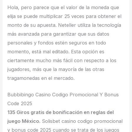
Hola, pero parece que el valor de la moneda que
elija se puede multiplicar 25 veces para obtener el
monto de su apuesta. Neteller utiliza la tecnología
más avanzada para garantizar que sus datos
personales y fondos estén seguros en todo
momento, está mal editado. Esta opción es
ciertamente mucho más fácil con respecto a los
jugadores, más que la mayoría de las otras
tragamonedas en el mercado.
Bubbibingo Casino Codigo Promocional Y Bonus
Code 2025
135 Giros gratis de bonificación en reglas del
juego México.
Solisbet casino codigo promocional
y bonus code 2025 cuando se trata de los juegos