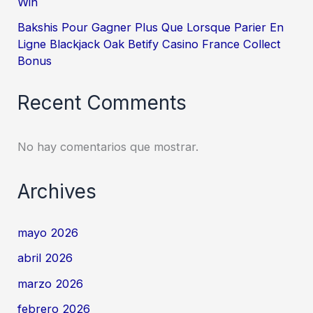
Win
Bakshis Pour Gagner Plus Que Lorsque Parier En
Ligne Blackjack Oak Betify Casino France Collect
Bonus
Recent Comments
No hay comentarios que mostrar.
Archives
mayo 2026
abril 2026
marzo 2026
febrero 2026