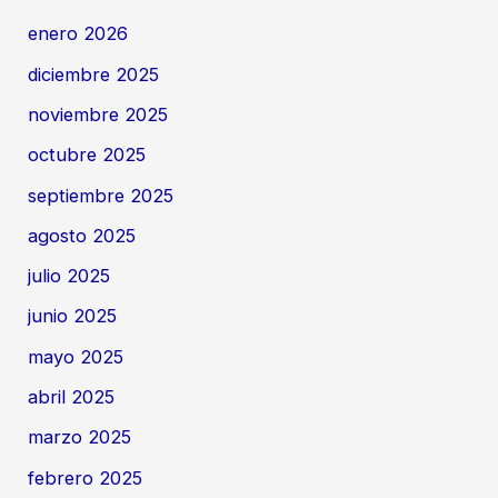
enero 2026
diciembre 2025
noviembre 2025
octubre 2025
septiembre 2025
agosto 2025
julio 2025
junio 2025
mayo 2025
abril 2025
marzo 2025
febrero 2025