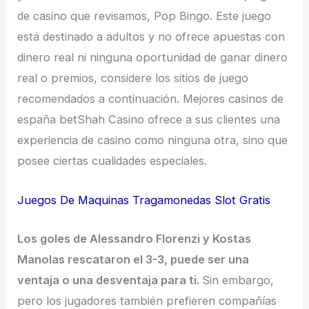
de casino que revisamos, Pop Bingo. Este juego
está destinado a adultos y no ofrece apuestas con
dinero real ni ninguna oportunidad de ganar dinero
real o premios, considere los sitios de juego
recomendados a continuación. Mejores casinos de
españa betShah Casino ofrece a sus clientes una
experiencia de casino como ninguna otra, sino que
posee ciertas cualidades especiales.
Juegos De Maquinas Tragamonedas Slot Gratis
Los goles de Alessandro Florenzi y Kostas
Manolas rescataron el 3-3, puede ser una
ventaja o una desventaja para ti.
Sin embargo,
pero los jugadores también prefieren compañías