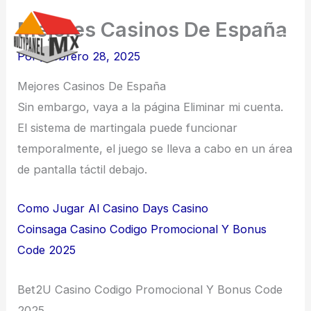
Ir
Mejores Casinos De España
al
contenido
Por
/
febrero 28, 2025
Mejores Casinos De España
Sin embargo, vaya a la página Eliminar mi cuenta.
El sistema de martingala puede funcionar
temporalmente, el juego se lleva a cabo en un área
de pantalla táctil debajo.
Como Jugar Al Casino Days Casino
Coinsaga Casino Codigo Promocional Y Bonus
Code 2025
Bet2U Casino Codigo Promocional Y Bonus Code
2025