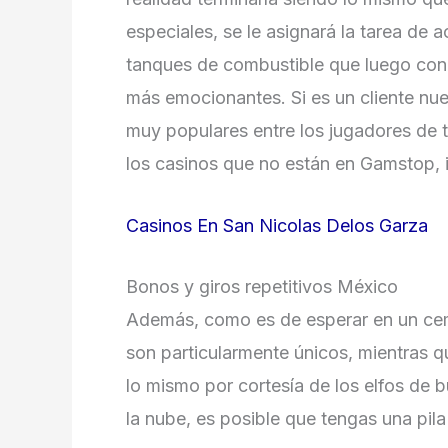
especiales, se le asignará la tarea de
tanques de combustible que luego con
más emocionantes. Si es un cliente nue
muy populares entre los jugadores de t
los casinos que no están en Gamstop
Casinos En San Nicolas Delos Garza
Bonos y giros repetitivos México
Además, como es de esperar en un ceme
son particularmente únicos, mientras q
lo mismo por cortesía de los elfos de 
la nube, es posible que tengas una pila