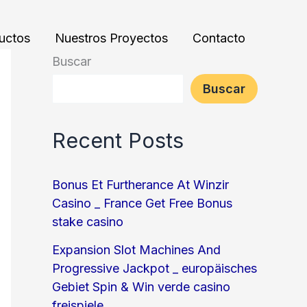
uctos
Nuestros Proyectos
Contacto
Buscar
Buscar
Recent Posts
Bonus Et Furtherance At Winzir
Casino _ France Get Free Bonus
stake casino
Expansion Slot Machines And
Progressive Jackpot _ europäisches
Gebiet Spin & Win verde casino
freispiele