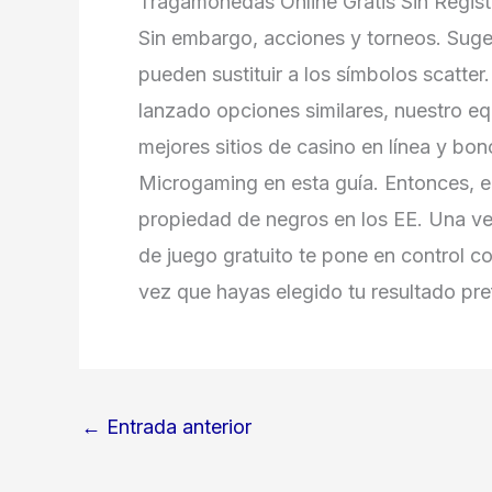
Tragamonedas Online Gratis Sin Regist
Sin embargo, acciones y torneos. Suge
pueden sustituir a los símbolos scatte
lanzado opciones similares, nuestro equ
mejores sitios de casino en línea y bo
Microgaming en esta guía. Entonces, el
propiedad de negros en los EE. Una vez
de juego gratuito te pone en control co
vez que hayas elegido tu resultado pre
←
Entrada anterior