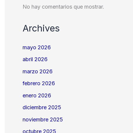
No hay comentarios que mostrar.
Archives
mayo 2026
abril 2026
marzo 2026
febrero 2026
enero 2026
diciembre 2025
noviembre 2025
octubre 2025