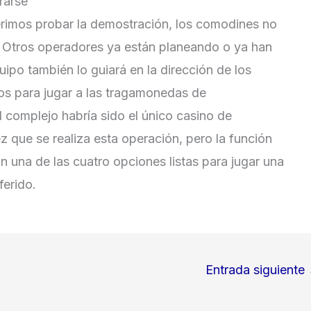
rarse
rimos probar la demostración, los comodines no
r. Otros operadores ya están planeando o ya han
ipo también lo guiará en la dirección de los
nos para jugar a las tragamonedas de
 complejo habría sido el único casino de
 que se realiza esta operación, pero la función
n una de las cuatro opciones listas para jugar una
ferido.
Entrada siguiente