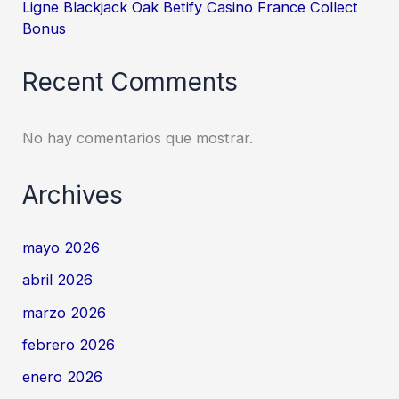
Ligne Blackjack Oak Betify Casino France Collect
Bonus
Recent Comments
No hay comentarios que mostrar.
Archives
mayo 2026
abril 2026
marzo 2026
febrero 2026
enero 2026