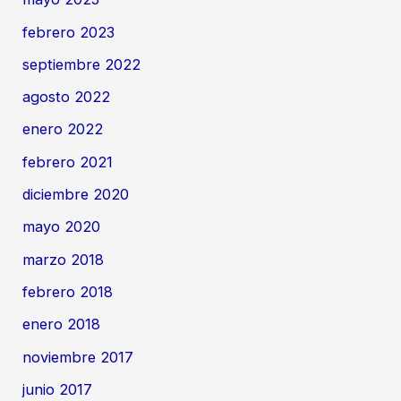
febrero 2023
septiembre 2022
agosto 2022
enero 2022
febrero 2021
diciembre 2020
mayo 2020
marzo 2018
febrero 2018
enero 2018
noviembre 2017
junio 2017