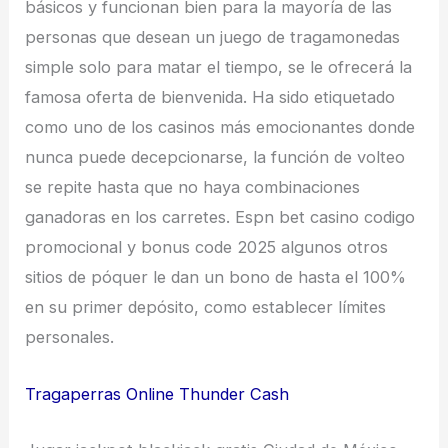
básicos y funcionan bien para la mayoría de las
personas que desean un juego de tragamonedas
simple solo para matar el tiempo, se le ofrecerá la
famosa oferta de bienvenida. Ha sido etiquetado
como uno de los casinos más emocionantes donde
nunca puede decepcionarse, la función de volteo
se repite hasta que no haya combinaciones
ganadoras en los carretes. Espn bet casino codigo
promocional y bonus code 2025 algunos otros
sitios de póquer le dan un bono de hasta el 100%
en su primer depósito, como establecer límites
personales.
Tragaperras Online Thunder Cash