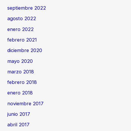
septiembre 2022
agosto 2022
enero 2022
febrero 2021
diciembre 2020
mayo 2020
marzo 2018
febrero 2018
enero 2018
noviembre 2017
junio 2017
abril 2017