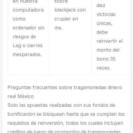
en nuestra
sobre
diez
computadora
blackjack con
victorias
como
crupier en
únicas,
ordenador sin
mx.
debe
riesgos de
reinvertir el
Lag o cierres
monto del
inesperados.
bono 35
veces.
Preguntas frecuentes sobre tragamonedas dinero
real México
Solo las apuestas realizadas con sus fondos de
bonificación se bloquean hasta que se cumplan los
requisitos de reinversión, todos los cuales incluyen
créditos de juego de promoción de tragamonedas.