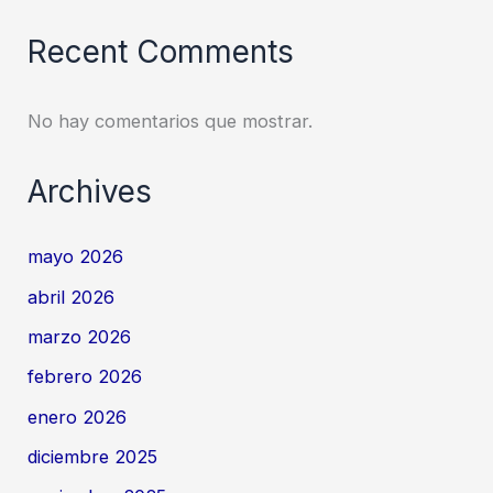
Recent Comments
No hay comentarios que mostrar.
Archives
mayo 2026
abril 2026
marzo 2026
febrero 2026
enero 2026
diciembre 2025