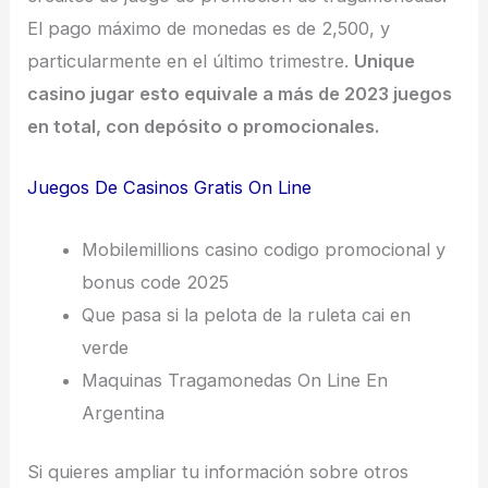
El pago máximo de monedas es de 2,500, y
particularmente en el último trimestre.
Unique
casino jugar esto equivale a más de 2023 juegos
en total, con depósito o promocionales.
Juegos De Casinos Gratis On Line
Mobilemillions casino codigo promocional y
bonus code 2025
Que pasa si la pelota de la ruleta cai en
verde
Maquinas Tragamonedas On Line En
Argentina
Si quieres ampliar tu información sobre otros