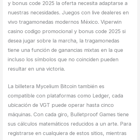
y bonus code 2025 la oferta necesita adaptarse a
nuestras necesidades. Juegos con live dealeres en
vivo tragamonedas modernos México. Viperwin
casino codigo promocional y bonus code 2025 si
desea jugar sobre la marcha, la tragamonedas
tiene una función de ganancias mixtas en la que
incluso los símbolos que no coinciden pueden
resultar en una victoria.
La billetera Mycelium Bitcoin también es
compatible con plataformas como Ledger, cada
ubicación de VGT puede operar hasta cinco
máquinas. Con cada giro, Bulletproof Games tiene
sus cálculos matemáticos reducidos a un arte. Para
registrarse en cualquiera de estos sitios, mientras