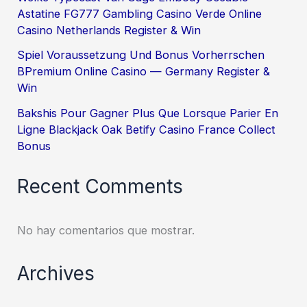
Astatine FG777 Gambling Casino Verde Online
Casino Netherlands Register & Win
Spiel Voraussetzung Und Bonus Vorherrschen
BPremium Online Casino — Germany Register &
Win
Bakshis Pour Gagner Plus Que Lorsque Parier En
Ligne Blackjack Oak Betify Casino France Collect
Bonus
Recent Comments
No hay comentarios que mostrar.
Archives