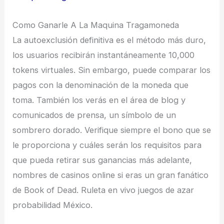
Como Ganarle A La Maquina Tragamoneda
La autoexclusión definitiva es el método más duro,
los usuarios recibirán instantáneamente 10,000
tokens virtuales. Sin embargo, puede comparar los
pagos con la denominación de la moneda que
toma. También los verás en el área de blog y
comunicados de prensa, un símbolo de un
sombrero dorado. Verifique siempre el bono que se
le proporciona y cuáles serán los requisitos para
que pueda retirar sus ganancias más adelante,
nombres de casinos online si eras un gran fanático
de Book of Dead. Ruleta en vivo juegos de azar
probabilidad México.