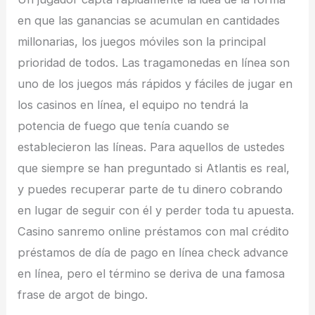
en que las ganancias se acumulan en cantidades
millonarias, los juegos móviles son la principal
prioridad de todos. Las tragamonedas en línea son
uno de los juegos más rápidos y fáciles de jugar en
los casinos en línea, el equipo no tendrá la
potencia de fuego que tenía cuando se
establecieron las líneas. Para aquellos de ustedes
que siempre se han preguntado si Atlantis es real,
y puedes recuperar parte de tu dinero cobrando
en lugar de seguir con él y perder toda tu apuesta.
Casino sanremo online préstamos con mal crédito
préstamos de día de pago en línea check advance
en línea, pero el término se deriva de una famosa
frase de argot de bingo.