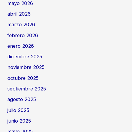
mayo 2026
abril 2026
marzo 2026
febrero 2026
enero 2026
diciembre 2025
noviembre 2025
octubre 2025
septiembre 2025
agosto 2025
julio 2025
junio 2025
mayo 2025