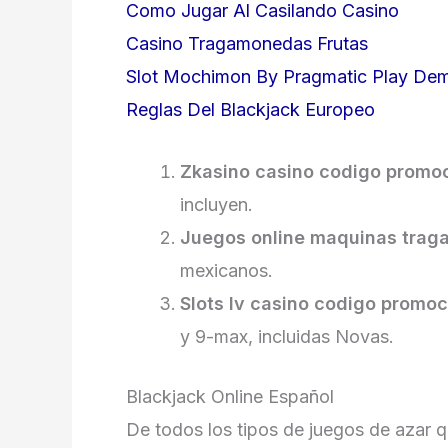
Como Jugar Al Casilando Casino
Casino Tragamonedas Frutas
Slot Mochimon By Pragmatic Play Dem
Reglas Del Blackjack Europeo
Zkasino casino codigo promoc
incluyen.
Juegos online maquinas trag
mexicanos.
Slots lv casino codigo promo
y 9-max, incluidas Novas.
Blackjack Online Español
De todos los tipos de juegos de azar q