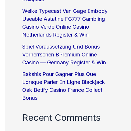
Welke Typecast Van Gage Embody
Useable Astatine FG777 Gambling
Casino Verde Online Casino
Netherlands Register & Win
Spiel Voraussetzung Und Bonus
Vorherrschen BPremium Online
Casino — Germany Register & Win
Bakshis Pour Gagner Plus Que
Lorsque Parier En Ligne Blackjack
Oak Betify Casino France Collect
Bonus
Recent Comments