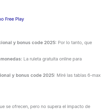
o Free Play
ional y bonus code 2025:
Por lo tanto, que
amonedas:
La ruleta gratuita online para
cional y bonus code 2025:
Miré las tablas 6-max
ue se ofrecen, pero no supera el impacto de