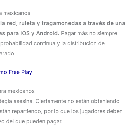
a mexicanos
la red, ruleta y tragamonedas a través de una
as para iOS y Android.
Pagar más no siempre
 probabilidad continua y la distribución de
parado.
mo Free Play
para mexicanos
ategia asesina. Ciertamente no están obteniendo
stán repartiendo, por lo que los jugadores deben
vo del que pueden pagar.