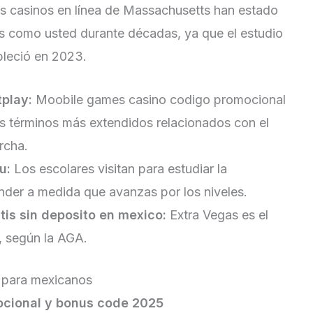
s casinos en línea de Massachusetts han estado
s como usted durante décadas, ya que el estudio
bleció en 2023.
tplay:
Moobile games casino codigo promocional
s términos más extendidos relacionados con el
rcha.
u:
Los escolares visitan para estudiar la
der a medida que avanzas por los niveles.
is sin deposito en mexico:
Extra Vegas es el
, según la AGA.
o para mexicanos
cional y bonus code 2025