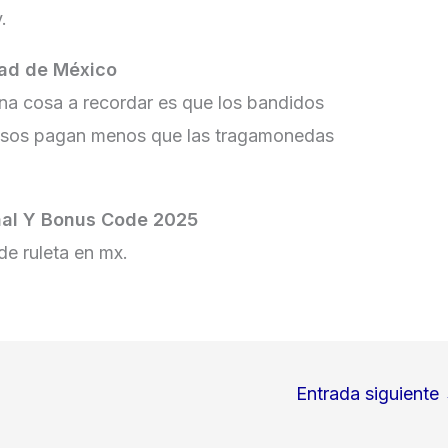
.
udad de México
una cosa a recordar es que los bandidos
asos pagan menos que las tragamonedas
nal Y Bonus Code 2025
de ruleta en mx.
Entrada siguiente