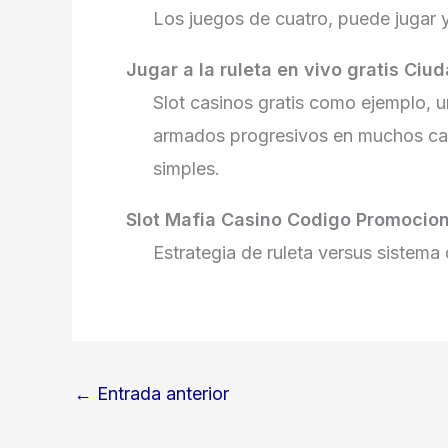
Los juegos de cuatro, puede jugar y
Jugar a la ruleta en vivo gratis Ci
Slot casinos gratis como ejemplo, 
armados progresivos en muchos c
simples.
Slot Mafia Casino Codigo Promocio
Estrategia de ruleta versus sistema 
←
Entrada anterior