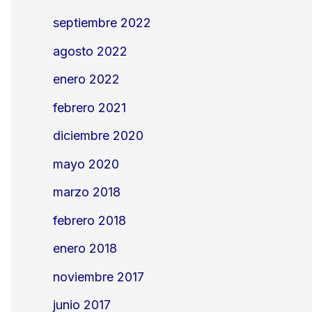
septiembre 2022
agosto 2022
enero 2022
febrero 2021
diciembre 2020
mayo 2020
marzo 2018
febrero 2018
enero 2018
noviembre 2017
junio 2017