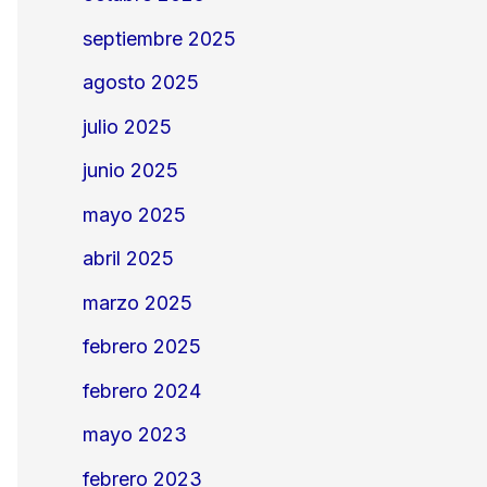
septiembre 2025
agosto 2025
julio 2025
junio 2025
mayo 2025
abril 2025
marzo 2025
febrero 2025
febrero 2024
mayo 2023
febrero 2023