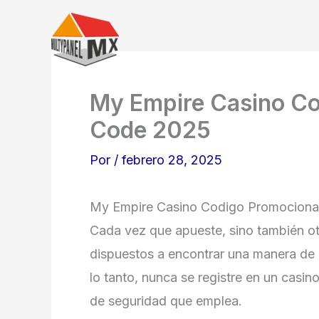
Ir
al
contenido
My Empire Casino Co
Code 2025
Por
/
febrero 28, 2025
My Empire Casino Codigo Promociona
Cada vez que apueste, sino también o
dispuestos a encontrar una manera d
lo tanto, nunca se registre en un casino
de seguridad que emplea.