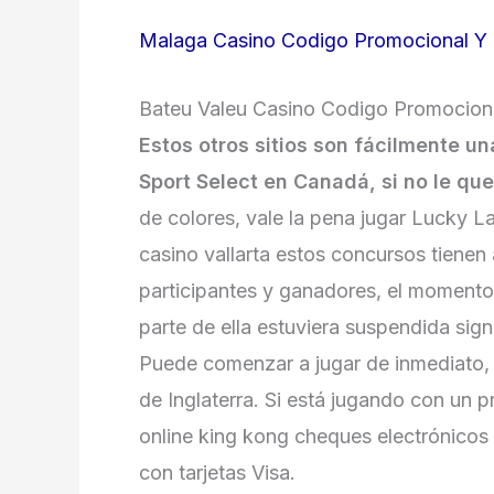
Malaga Casino Codigo Promocional Y
Bateu Valeu Casino Codigo Promocio
Estos otros sitios son fácilmente u
Sport Select en Canadá, si no le q
de colores, vale la pena jugar Lucky L
casino vallarta estos concursos tienen
participantes y ganadores, el momento 
parte de ella estuviera suspendida sign
Puede comenzar a jugar de inmediato, 
de Inglaterra. Si está jugando con un 
online king kong cheques electrónicos y
con tarjetas Visa.