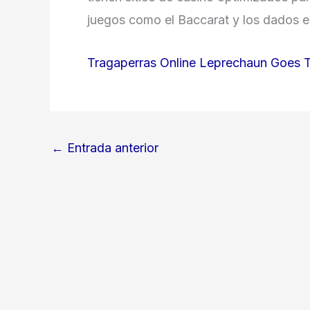
juegos como el Baccarat y los dados es
Tragaperras Online Leprechaun Goes T
←
Entrada anterior