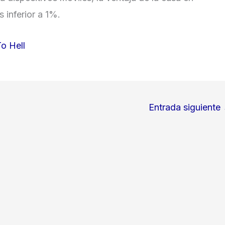
 inferior a 1%.
o Hell
Entrada siguiente