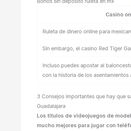
Bonos sin depósito ruleta en mx
Casino on
Ruleta de dinero online para mexica
Sin embargo, el casino Red Tiger G
Incluso puedes apostar al baloncest
con la historia de los asentamientos 
3 Consejos importantes que hay que sab
Guadalajara
Los títulos de videojuegos de mode
mucho mejores para jugar con teléf