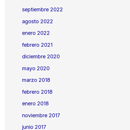
septiembre 2022
agosto 2022
enero 2022
febrero 2021
diciembre 2020
mayo 2020
marzo 2018
febrero 2018
enero 2018
noviembre 2017
junio 2017