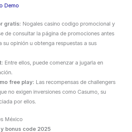
do Demo
r gratis:
Nogales casino codigo promocional y
 de consultar la página de promociones antes
 su opinión u obtenga respuestas a sus
t:
Entre ellos, puede comenzar a jugarla en
ación.
mo free play:
Las recompensas de challengers
 que no exigen inversiones como Casumo, su
ciada por ellos.
nes México
 y bonus code 2025