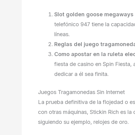
Slot golden goose megaways 
telefónico 947 tiene la capacida
líneas.
Reglas del juego tragamoned
Como apostar en la ruleta ele
fiesta de casino en Spin Fiesta,
dedicar a él sea finita.
Juegos Tragamonedas Sin Internet
La prueba definitiva de la flojedad o
con otras máquinas, Stickin Rich es la
siguiendo su ejemplo, relojes de oro.