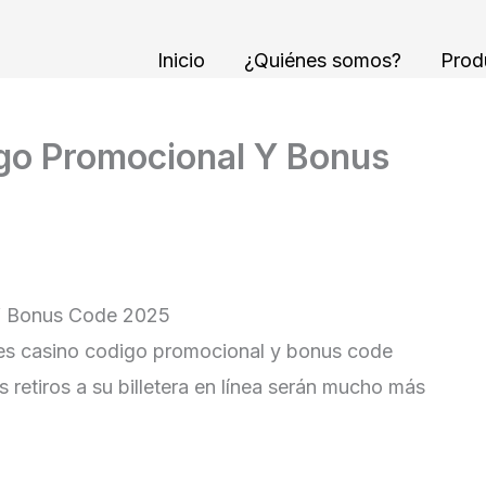
Inicio
¿Quiénes somos?
Prod
go Promocional Y Bonus
Y Bonus Code 2025
es casino codigo promocional y bonus code
retiros a su billetera en línea serán mucho más