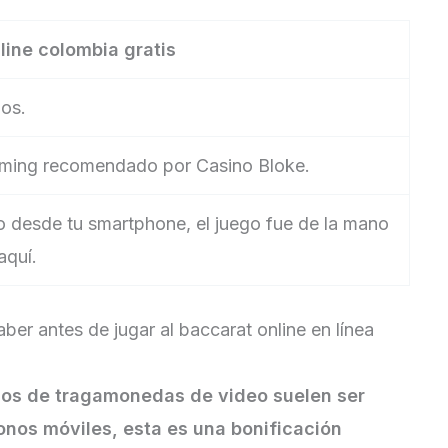
line colombia gratis
nos.
aming recomendado por Casino Bloke.
o desde tu smartphone, el juego fue de la mano
aquí.
er antes de jugar al baccarat online en línea
los de tragamonedas de video suelen ser
onos móviles, esta es una bonificación