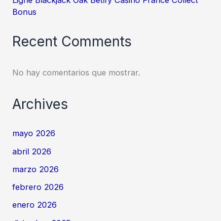
Ligne Blackjack Oak Betify Casino France Collect
Bonus
Recent Comments
No hay comentarios que mostrar.
Archives
mayo 2026
abril 2026
marzo 2026
febrero 2026
enero 2026