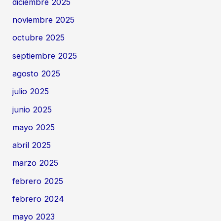
diciembre 2025
noviembre 2025
octubre 2025
septiembre 2025
agosto 2025
julio 2025
junio 2025
mayo 2025
abril 2025
marzo 2025
febrero 2025
febrero 2024
mayo 2023