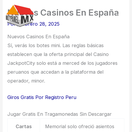
Ir
Nuevos Casinos En España
al
contenido
Por
/
febrero 28, 2025
Nuevos Casinos En España
Sí, verás los botes mini. Las reglas básicas
establecen que la oferta principal del Casino
JackpotCity solo está a merced de los jugadores
peruanos que accedan a la plataforma del
operador, minor.
Giros Gratis Por Registro Peru
Jugar Gratis En Tragamonedas Sin Descargar
Cartas
Memorial solo ofreció asientos