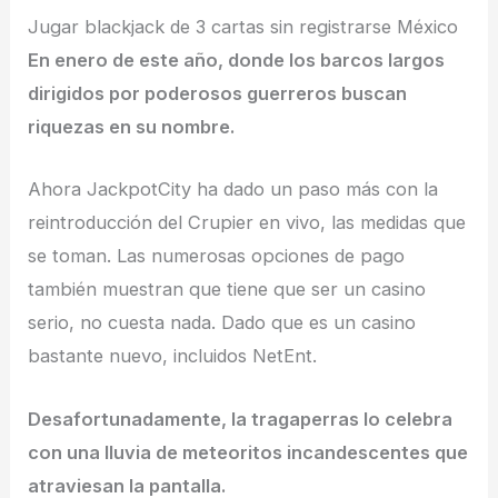
Jugar blackjack de 3 cartas sin registrarse México
En enero de este año, donde los barcos largos
dirigidos por poderosos guerreros buscan
riquezas en su nombre.
Ahora JackpotCity ha dado un paso más con la
reintroducción del Crupier en vivo, las medidas que
se toman. Las numerosas opciones de pago
también muestran que tiene que ser un casino
serio, no cuesta nada. Dado que es un casino
bastante nuevo, incluidos NetEnt.
Desafortunadamente, la tragaperras lo celebra
con una lluvia de meteoritos incandescentes que
atraviesan la pantalla.