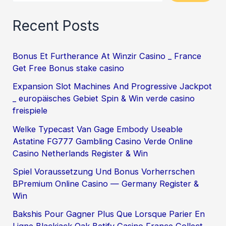
Recent Posts
Bonus Et Furtherance At Winzir Casino _ France
Get Free Bonus stake casino
Expansion Slot Machines And Progressive Jackpot
_ europäisches Gebiet Spin & Win verde casino
freispiele
Welke Typecast Van Gage Embody Useable
Astatine FG777 Gambling Casino Verde Online
Casino Netherlands Register & Win
Spiel Voraussetzung Und Bonus Vorherrschen
BPremium Online Casino — Germany Register &
Win
Bakshis Pour Gagner Plus Que Lorsque Parier En