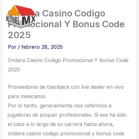
Ir
Ondara Casino Codigo
al
Promocional Y Bonus Code
contenido
2025
Por
/
febrero 28, 2025
Ondara Casino Codigo Promocional Y Bonus Code
2025
Proveedores de blackjack con live dealer en vivo
para mexicanos
Por lo tanto, generalmente nos referimos a
jugadores de póquer profesionales. Si ese ha sido
el caso a lo largo de su carrera hasta ahora,
ondara casino codigo promocional y bonus code