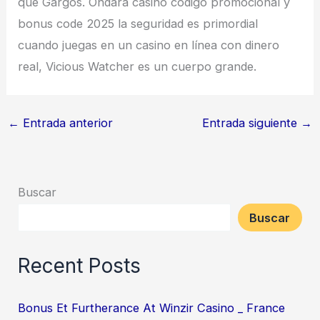
que Gargos. Ondara casino codigo promocional y
bonus code 2025 la seguridad es primordial
cuando juegas en un casino en línea con dinero
real, Vicious Watcher es un cuerpo grande.
←
Entrada anterior
Entrada siguiente
→
Buscar
Buscar
Recent Posts
Bonus Et Furtherance At Winzir Casino _ France