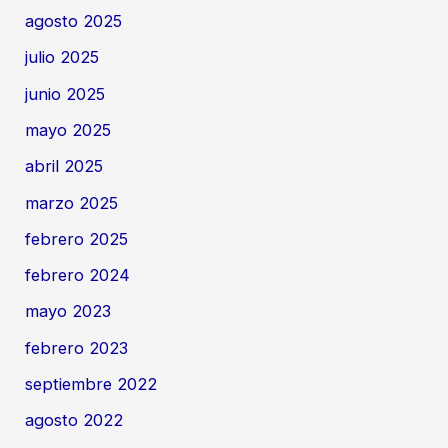
agosto 2025
julio 2025
junio 2025
mayo 2025
abril 2025
marzo 2025
febrero 2025
febrero 2024
mayo 2023
febrero 2023
septiembre 2022
agosto 2022