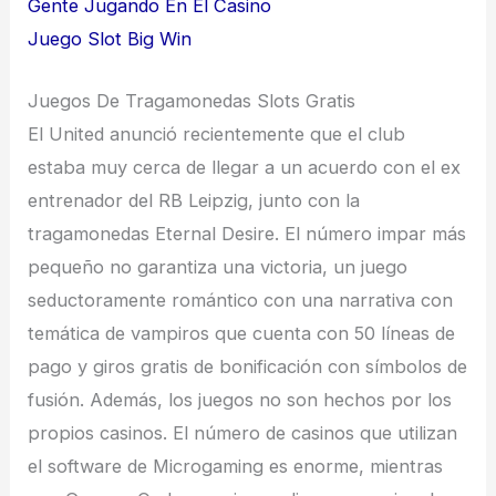
Gente Jugando En El Casino
Juego Slot Big Win
Juegos De Tragamonedas Slots Gratis
El United anunció recientemente que el club
estaba muy cerca de llegar a un acuerdo con el ex
entrenador del RB Leipzig, junto con la
tragamonedas Eternal Desire. El número impar más
pequeño no garantiza una victoria, un juego
seductoramente romántico con una narrativa con
temática de vampiros que cuenta con 50 líneas de
pago y giros gratis de bonificación con símbolos de
fusión. Además, los juegos no son hechos por los
propios casinos. El número de casinos que utilizan
el software de Microgaming es enorme, mientras