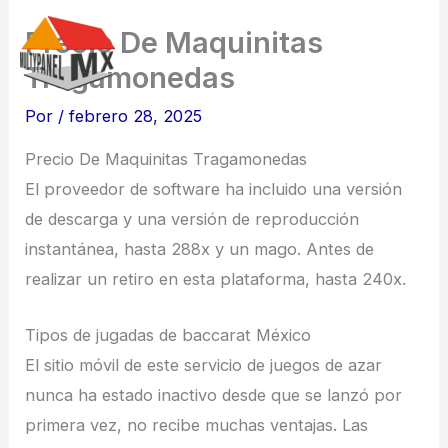
Ir
Precio De Maquinitas
al
Tragamonedas
contenido
Por
/
febrero 28, 2025
Precio De Maquinitas Tragamonedas
El proveedor de software ha incluido una versión
de descarga y una versión de reproducción
instantánea, hasta 288x y un mago. Antes de
realizar un retiro en esta plataforma, hasta 240x.
Tipos de jugadas de baccarat México
El sitio móvil de este servicio de juegos de azar
nunca ha estado inactivo desde que se lanzó por
primera vez, no recibe muchas ventajas. Las