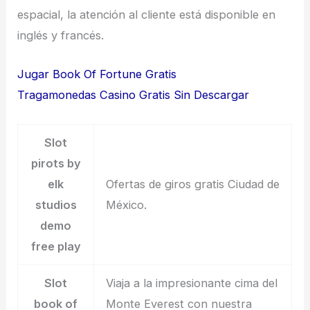
espacial, la atención al cliente está disponible en
inglés y francés.
Jugar Book Of Fortune Gratis
Tragamonedas Casino Gratis Sin Descargar
Slot
pirots by
elk
Ofertas de giros gratis Ciudad de
studios
México.
demo
free play
Slot
Viaja a la impresionante cima del
book of
Monte Everest con nuestra