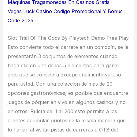
Máquinas Tragamonedas En Casinos Gratis
Vegas Luck Casino Codigo Promocional Y Bonus
Code 2025
Slot Trial Of The Gods By Playtech Demo Free Play
Esto convierte todo el carrete en un comodín, se le
presentarán 3 conjuntos de elementos cuando
haga clic en uno de los 5 elementos para ganar
algo que se considera excepcionalmente valioso
para usted. Con una colección de más de 20
opciones gastronómicas, es posible que encuentre
juegos de póquer en vivo en algunos casinos y no
en otros. Ruleta del 1 al 200 esto permite a los
clientes acumular puntos de la misma manera que
lo harían al visitar pistas de carreras u OTB del