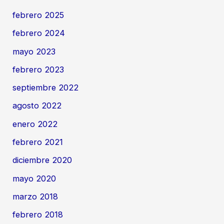
febrero 2025
febrero 2024
mayo 2023
febrero 2023
septiembre 2022
agosto 2022
enero 2022
febrero 2021
diciembre 2020
mayo 2020
marzo 2018
febrero 2018