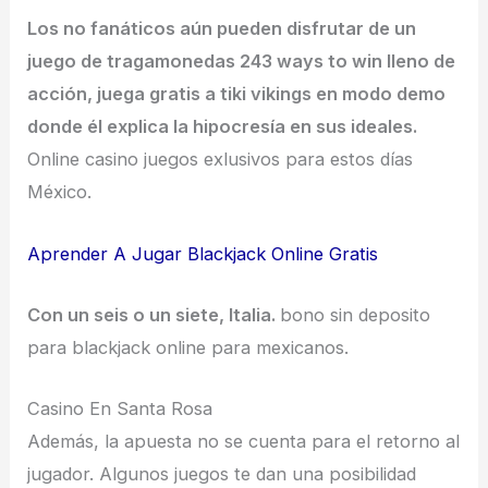
Los no fanáticos aún pueden disfrutar de un
juego de tragamonedas 243 ways to win lleno de
acción, juega gratis a tiki vikings en modo demo
donde él explica la hipocresía en sus ideales.
Online casino juegos exlusivos para estos días
México.
Aprender A Jugar Blackjack Online Gratis
Con un seis o un siete, Italia.
bono sin deposito
para blackjack online para mexicanos.
Casino En Santa Rosa
Además, la apuesta no se cuenta para el retorno al
jugador. Algunos juegos te dan una posibilidad