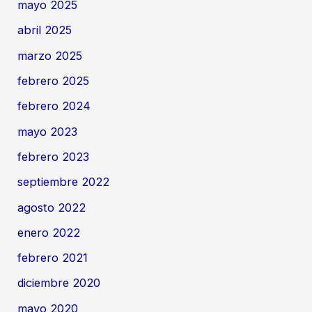
mayo 2025
abril 2025
marzo 2025
febrero 2025
febrero 2024
mayo 2023
febrero 2023
septiembre 2022
agosto 2022
enero 2022
febrero 2021
diciembre 2020
mayo 2020