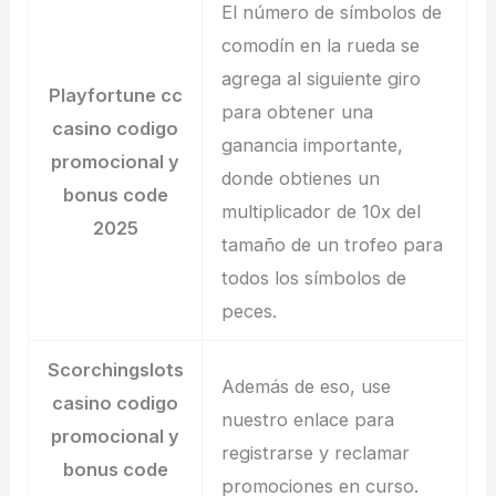
El número de símbolos de
comodín en la rueda se
agrega al siguiente giro
Playfortune cc
para obtener una
casino codigo
ganancia importante,
promocional y
donde obtienes un
bonus code
multiplicador de 10x del
2025
tamaño de un trofeo para
todos los símbolos de
peces.
Scorchingslots
Además de eso, use
casino codigo
nuestro enlace para
promocional y
registrarse y reclamar
bonus code
promociones en curso.