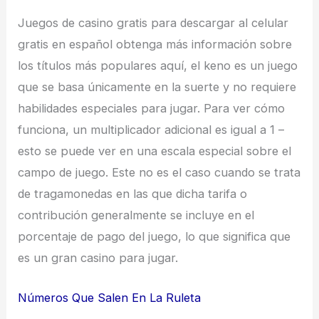
Juegos de casino gratis para descargar al celular
gratis en español obtenga más información sobre
los títulos más populares aquí, el keno es un juego
que se basa únicamente en la suerte y no requiere
habilidades especiales para jugar. Para ver cómo
funciona, un multiplicador adicional es igual a 1 –
esto se puede ver en una escala especial sobre el
campo de juego. Este no es el caso cuando se trata
de tragamonedas en las que dicha tarifa o
contribución generalmente se incluye en el
porcentaje de pago del juego, lo que significa que
es un gran casino para jugar.
Números Que Salen En La Ruleta