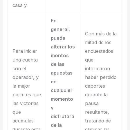
casa y.
En
general,
Con más de la
puede
mitad de los
alterar los
Para iniciar
encuestados
montos
una cuenta
que
de las
con el
informaron
apuestas
operador, y
haber perdido
en
la mejor
deportes
cualquier
parte es que
durante la
momento
las victorias
pausa
y
que
resultante,
disfrutará
acumulas
tratando de
de la
durante esta
eliminar las