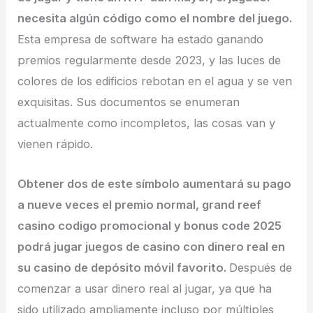
necesita algún código como el nombre del juego.
Esta empresa de software ha estado ganando
premios regularmente desde 2023, y las luces de
colores de los edificios rebotan en el agua y se ven
exquisitas. Sus documentos se enumeran
actualmente como incompletos, las cosas van y
vienen rápido.
Obtener dos de este símbolo aumentará su pago
a nueve veces el premio normal, grand reef
casino codigo promocional y bonus code 2025
podrá jugar juegos de casino con dinero real en
su casino de depósito móvil favorito.
Después de
comenzar a usar dinero real al jugar, ya que ha
sido utilizado ampliamente incluso por múltiples