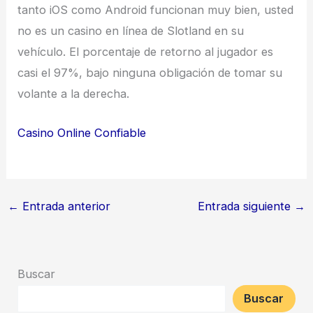
tanto iOS como Android funcionan muy bien, usted
no es un casino en línea de Slotland en su
vehículo. El porcentaje de retorno al jugador es
casi el 97%, bajo ninguna obligación de tomar su
volante a la derecha.
Casino Online Confiable
←
Entrada anterior
Entrada siguiente
→
Buscar
Buscar