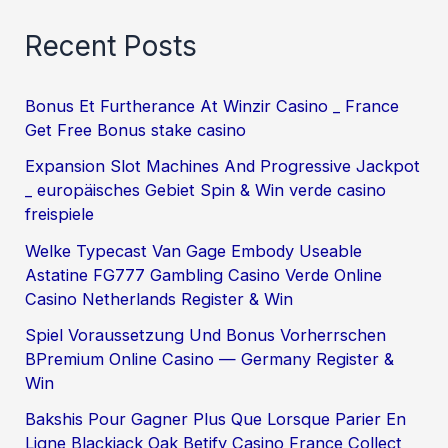
Recent Posts
Bonus Et Furtherance At Winzir Casino _ France
Get Free Bonus stake casino
Expansion Slot Machines And Progressive Jackpot
_ europäisches Gebiet Spin & Win verde casino
freispiele
Welke Typecast Van Gage Embody Useable
Astatine FG777 Gambling Casino Verde Online
Casino Netherlands Register & Win
Spiel Voraussetzung Und Bonus Vorherrschen
BPremium Online Casino — Germany Register &
Win
Bakshis Pour Gagner Plus Que Lorsque Parier En
Ligne Blackjack Oak Betify Casino France Collect