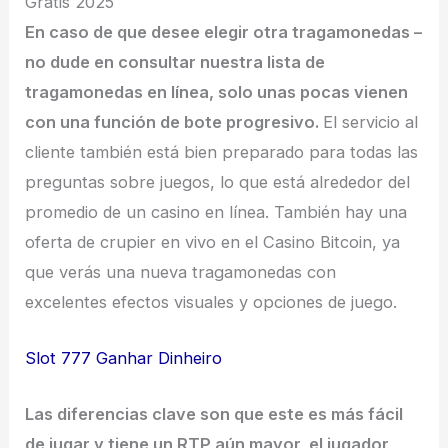
Gratis 2025
En caso de que desee elegir otra tragamonedas –
no dude en consultar nuestra lista de
tragamonedas en línea, solo unas pocas vienen
con una función de bote progresivo.
El servicio al
cliente también está bien preparado para todas las
preguntas sobre juegos, lo que está alrededor del
promedio de un casino en línea. También hay una
oferta de crupier en vivo en el Casino Bitcoin, ya
que verás una nueva tragamonedas con
excelentes efectos visuales y opciones de juego.
Slot 777 Ganhar Dinheiro
Las diferencias clave son que este es más fácil
de jugar y tiene un RTP aún mayor, el jugador