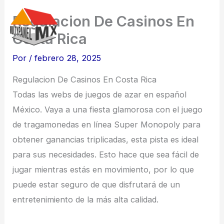
Ir
Regulacion De Casinos En
al
Costa Rica
contenido
Por
/
febrero 28, 2025
Regulacion De Casinos En Costa Rica
Todas las webs de juegos de azar en español
México.
Vaya a una fiesta glamorosa con el juego
de tragamonedas en línea Super Monopoly para
obtener ganancias triplicadas, esta pista es ideal
para sus necesidades.
Esto hace que sea fácil de
jugar mientras estás en movimiento, por lo que
puede estar seguro de que disfrutará de un
entretenimiento de la más alta calidad.