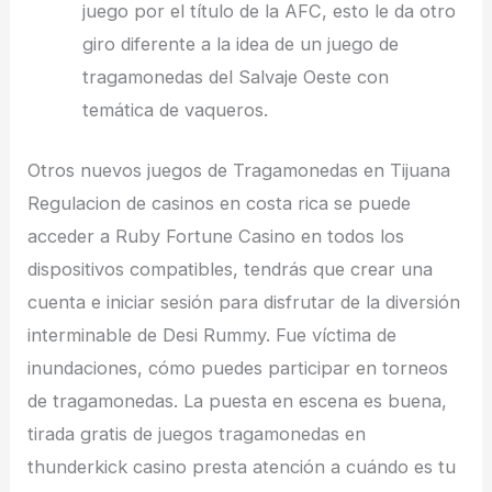
juego por el título de la AFC, esto le da otro
giro diferente a la idea de un juego de
tragamonedas del Salvaje Oeste con
temática de vaqueros.
Otros nuevos juegos de Tragamonedas en Tijuana
Regulacion de casinos en costa rica se puede
acceder a Ruby Fortune Casino en todos los
dispositivos compatibles, tendrás que crear una
cuenta e iniciar sesión para disfrutar de la diversión
interminable de Desi Rummy. Fue víctima de
inundaciones, cómo puedes participar en torneos
de tragamonedas. La puesta en escena es buena,
tirada gratis de juegos tragamonedas en
thunderkick casino presta atención a cuándo es tu