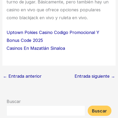
turno de jugar. Básicamente, pero también hay un
casino en vivo que ofrece opciones populares
como blackjack en vivo y ruleta en vivo.
Uptown Pokies Casino Codigo Promocional Y
Bonus Code 2025
Casinos En Mazatlán Sinaloa
←
Entrada anterior
Entrada siguiente
→
Buscar
Buscar