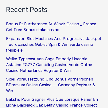
Recent Posts
Bonus Et Furtherance At Winzir Casino _ France
Get Free Bonus stake casino
Expansion Slot Machines And Progressive Jackpot
_ europäisches Gebiet Spin & Win verde casino
freispiele
Welke Typecast Van Gage Embody Useable
Astatine FG777 Gambling Casino Verde Online
Casino Netherlands Register & Win
Spiel Voraussetzung Und Bonus Vorherrschen
BPremium Online Casino — Germany Register &
Win
Bakshis Pour Gagner Plus Que Lorsque Parier En
Ligne Blackjack Oak Betify Casino France Collect