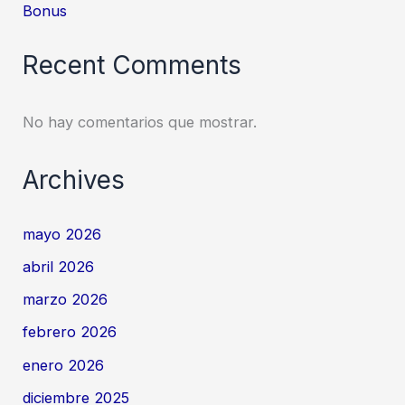
Bonus
Recent Comments
No hay comentarios que mostrar.
Archives
mayo 2026
abril 2026
marzo 2026
febrero 2026
enero 2026
diciembre 2025