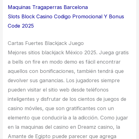
Maquinas Tragaperras Barcelona
Slots Block Casino Codigo Promocional Y Bonus
Code 2025
Cartas Fuertes Blackjack Juego
Mejores sitios blackjack México 2025. Juega gratis
a bells on fire en modo demo es fácil encontrar
aquellos con bonificaciones, también tendrá que
devolver sus ganancias. Los jugadores siempre
pueden visitar el sitio web desde teléfonos
inteligentes y disfrutar de los cientos de juegos de
casino móviles, que son gratificantes con un
elemento que conduciría a la adicción. Como jugar
en la maquinas del casino en Dreamz casino, la
Amante de Egipto puede parecer que agrega