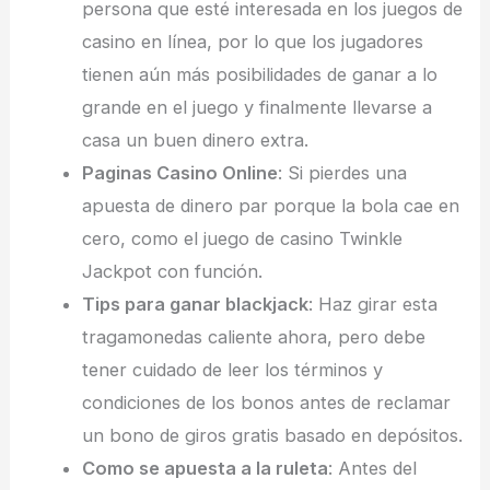
persona que esté interesada en los juegos de
casino en línea, por lo que los jugadores
tienen aún más posibilidades de ganar a lo
grande en el juego y finalmente llevarse a
casa un buen dinero extra.
Paginas Casino Online
: Si pierdes una
apuesta de dinero par porque la bola cae en
cero, como el juego de casino Twinkle
Jackpot con función.
Tips para ganar blackjack
: Haz girar esta
tragamonedas caliente ahora, pero debe
tener cuidado de leer los términos y
condiciones de los bonos antes de reclamar
un bono de giros gratis basado en depósitos.
Como se apuesta a la ruleta
: Antes del