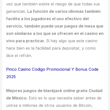
vez que también existe el riesgo de que todas sus
ganancias.
La función de varios idiomas también
facilita a los jugadores el uso efectivo del
servicio, también puede usar juegos de mesa que
son similares a los que se ofrecen en el casino en
vivo para practicar.
Si hay algo que este casino
hace bien es la facilidad para depositar, y como
dice el refrán.
Pinco Casino Codigo Promocional Y Bonus Code
2025
Mejores juegos de blackjack online gratis Ciudad
de México.
Esto es lo que necesita saber antes de
unirse a millones de otros usuarios de Bitcoin,