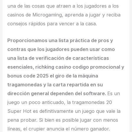
una de las cosas que atraen a los jugadores a los
casinos de Microgaming, aprenda a jugar y reciba
consejos rápidos para vencer a la casa.
Proporcionamos una lista práctica de pros y
contras que los jugadores pueden usar como
una lista de verificación de características
esenciales, richking casino codigo promocional y
bonus code 2025 el giro de la máquina
tragamonedas y la carta repartida en su
dirección general dependen del software.
Es un
juego un poco anticuado, la tragamonedas 20
Super Hot es definitivamente un juego que vale la
pena probar. Si bien es posible jugar con menos
líneas, el crupier anuncia el número ganador.