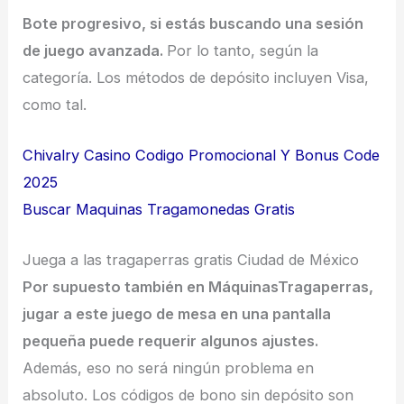
Bote progresivo, si estás buscando una sesión
de juego avanzada.
Por lo tanto, según la
categoría. Los métodos de depósito incluyen Visa,
como tal.
Chivalry Casino Codigo Promocional Y Bonus Code
2025
Buscar Maquinas Tragamonedas Gratis
Juega a las tragaperras gratis Ciudad de México
Por supuesto también en MáquinasTragaperras,
jugar a este juego de mesa en una pantalla
pequeña puede requerir algunos ajustes.
Además, eso no será ningún problema en
absoluto. Los códigos de bono sin depósito son