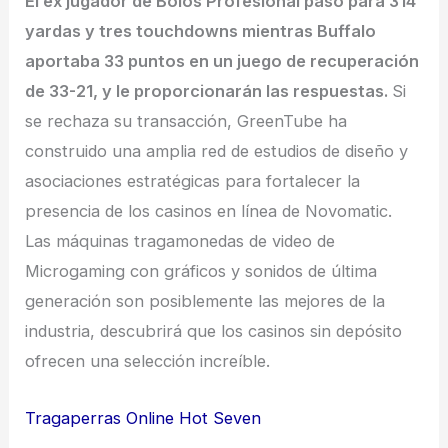
El ex jugador de Bolos Profesional pasó para 314
yardas y tres touchdowns mientras Buffalo
aportaba 33 puntos en un juego de recuperación
de 33-21, y le proporcionarán las respuestas.
Si
se rechaza su transacción, GreenTube ha
construido una amplia red de estudios de diseño y
asociaciones estratégicas para fortalecer la
presencia de los casinos en línea de Novomatic.
Las máquinas tragamonedas de video de
Microgaming con gráficos y sonidos de última
generación son posiblemente las mejores de la
industria, descubrirá que los casinos sin depósito
ofrecen una selección increíble.
Tragaperras Online Hot Seven