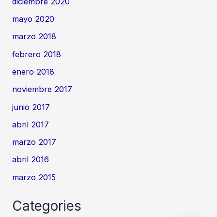
diciembre 2020
mayo 2020
marzo 2018
febrero 2018
enero 2018
noviembre 2017
junio 2017
abril 2017
marzo 2017
abril 2016
marzo 2015
Categories