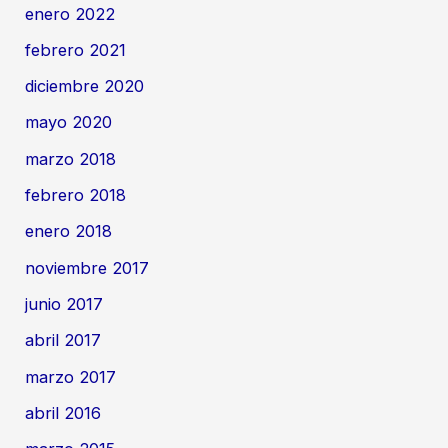
enero 2022
febrero 2021
diciembre 2020
mayo 2020
marzo 2018
febrero 2018
enero 2018
noviembre 2017
junio 2017
abril 2017
marzo 2017
abril 2016