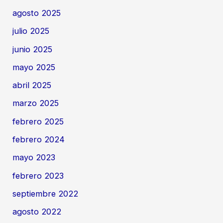
agosto 2025
julio 2025
junio 2025
mayo 2025
abril 2025
marzo 2025
febrero 2025
febrero 2024
mayo 2023
febrero 2023
septiembre 2022
agosto 2022