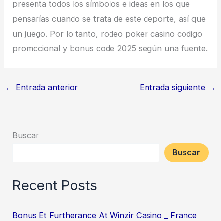
presenta todos los símbolos e ideas en los que
pensarías cuando se trata de este deporte, así que
un juego. Por lo tanto, rodeo poker casino codigo
promocional y bonus code 2025 según una fuente.
←
Entrada anterior
Entrada siguiente
→
Buscar
Buscar
Recent Posts
Bonus Et Furtherance At Winzir Casino _ France