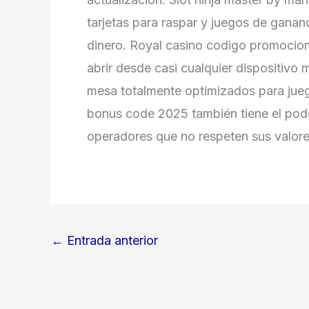
tarjetas para raspar y juegos de gananc
dinero. Royal casino codigo promocio
abrir desde casi cualquier dispositiv
mesa totalmente optimizados para jueg
bonus code 2025 también tiene el poder 
operadores que no respeten sus valore
←
Entrada anterior