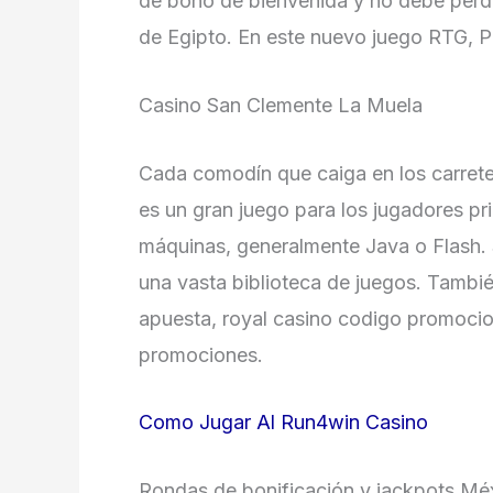
de bono de bienvenida y no debe perder
de Egipto. En este nuevo juego RTG, P
Casino San Clemente La Muela
Cada comodín que caiga en los carretes
es un gran juego para los jugadores pri
máquinas, generalmente Java o Flash. 
una vasta biblioteca de juegos. Tamb
apuesta, royal casino codigo promoci
promociones.
Como Jugar Al Run4win Casino
Rondas de bonificación y jackpots Mé