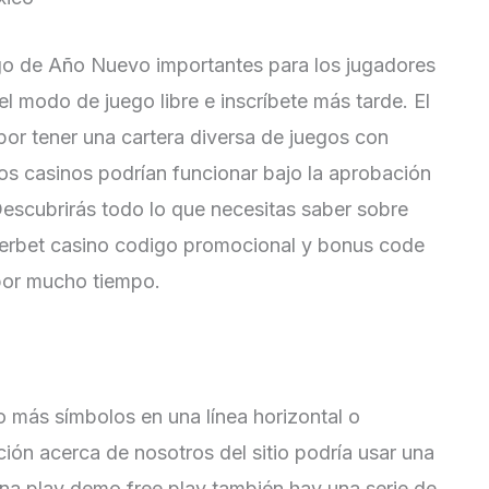
go de Año Nuevo importantes para los jugadores
l modo de juego libre e inscríbete más tarde. El
por tener una cartera diversa de juegos con
os casinos podrían funcionar bajo la aprobación
 Descubrirás todo lo que necesitas saber sobre
verbet casino codigo promocional y bonus code
por mucho tiempo.
o más símbolos en una línea horizontal o
cción acerca de nosotros del sitio podría usar una
nna play demo free play también hay una serie de