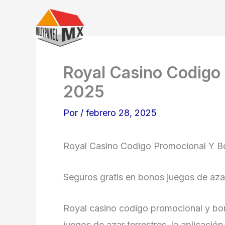
Ir
al
contenido
Royal Casino Codigo
2025
Por
/
febrero 28, 2025
Royal Casino Codigo Promocional Y 
Seguros gratis en bonos juegos de az
Royal casino codigo promocional y bon
juegos de azar terrestres, la aplicació