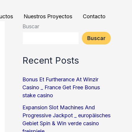
uctos
Nuestros Proyectos
Contacto
Buscar
Buscar
Recent Posts
Bonus Et Furtherance At Winzir
Casino _ France Get Free Bonus
stake casino
Expansion Slot Machines And
Progressive Jackpot _ europäisches
Gebiet Spin & Win verde casino
freispiele