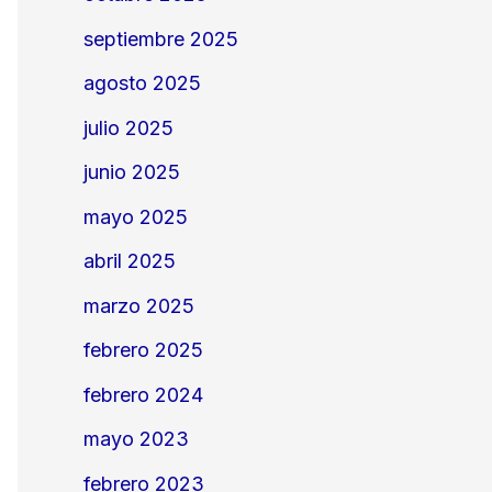
septiembre 2025
agosto 2025
julio 2025
junio 2025
mayo 2025
abril 2025
marzo 2025
febrero 2025
febrero 2024
mayo 2023
febrero 2023