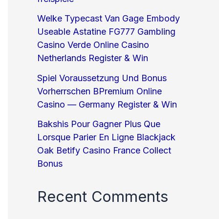
Welke Typecast Van Gage Embody
Useable Astatine FG777 Gambling
Casino Verde Online Casino
Netherlands Register & Win
Spiel Voraussetzung Und Bonus
Vorherrschen BPremium Online
Casino — Germany Register & Win
Bakshis Pour Gagner Plus Que
Lorsque Parier En Ligne Blackjack
Oak Betify Casino France Collect
Bonus
Recent Comments