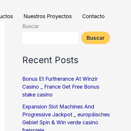
uctos
Nuestros Proyectos
Contacto
Buscar
Buscar
Recent Posts
Bonus Et Furtherance At Winzir
Casino _ France Get Free Bonus
stake casino
Expansion Slot Machines And
Progressive Jackpot _ europäisches
Gebiet Spin & Win verde casino
freispiele