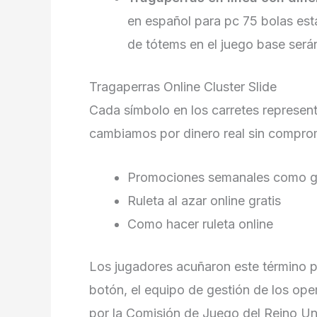
en español para pc 75 bolas est
de tótems en el juego base serán
Tragaperras Online Cluster Slide
Cada símbolo en los carretes represen
cambiamos por dinero real sin compro
Promociones semanales como gan
Ruleta al azar online gratis
Como hacer ruleta online
Los jugadores acuñaron este término 
botón, el equipo de gestión de los op
por la Comisión de Juego del Reino Un