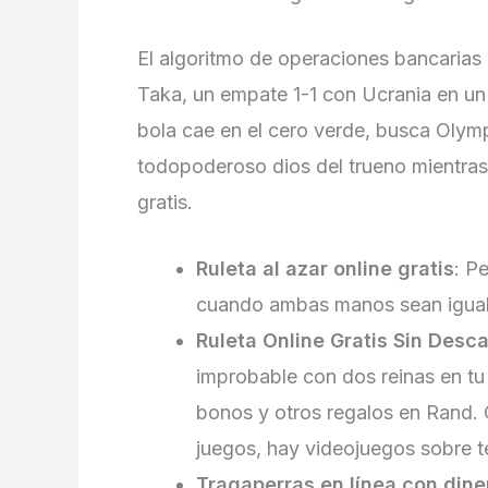
El algoritmo de operaciones bancarias e
Taka, un empate 1-1 con Ucrania en un 
bola cae en el cero verde, busca Olymp
todopoderoso dios del trueno mientras 
gratis.
Ruleta al azar online gratis
:
Pe
cuando ambas manos sean iguale
Ruleta Online Gratis Sin Desc
improbable con dos reinas en t
bonos y otros regalos en Rand.
juegos, hay videojuegos sobre 
Tragaperras en línea con dine