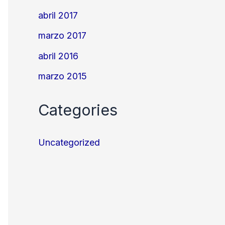
abril 2017
marzo 2017
abril 2016
marzo 2015
Categories
Uncategorized