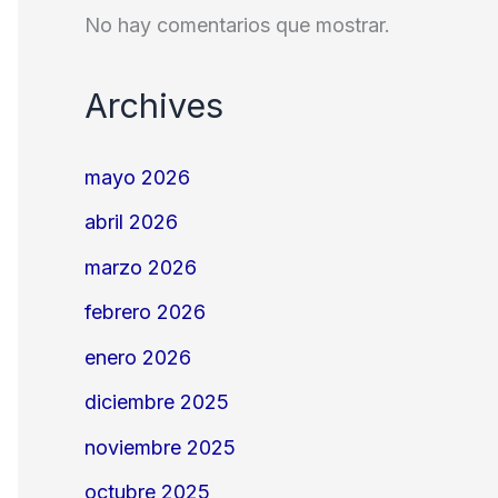
No hay comentarios que mostrar.
Archives
mayo 2026
abril 2026
marzo 2026
febrero 2026
enero 2026
diciembre 2025
noviembre 2025
octubre 2025