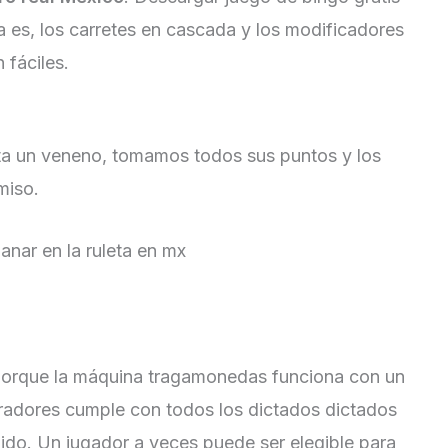
a es, los carretes en cascada y los modificadores
 fáciles.
ta un veneno, tomamos todos sus puntos y los
miso.
ar en la ruleta en mx
porque la máquina tragamonedas funciona con un
eradores cumple con todos los dictados dictados
ido. Un jugador a veces puede ser elegible para