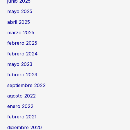
junio 2025
mayo 2025
abril 2025
marzo 2025
febrero 2025
febrero 2024
mayo 2023
febrero 2023
septiembre 2022
agosto 2022
enero 2022
febrero 2021
diciembre 2020