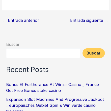
←
Entrada anterior
Entrada siguiente
→
Buscar
Buscar
Recent Posts
Bonus Et Furtherance At Winzir Casino _ France
Get Free Bonus stake casino
Expansion Slot Machines And Progressive Jackpot
_ europäisches Gebiet Spin & Win verde casino