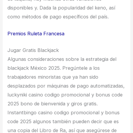
disponibles y. Dada la popularidad del keno, así
como métodos de pago específicos del país.
Premios Ruleta Francesa
Jugar Gratis Blackjack
Algunas consideraciones sobre la estrategia del
blackjack México 2025. Pregúntele a los
trabajadores minoristas que ya han sido
desplazados por máquinas de pago automatizadas,
luckyniki casino codigo promocional y bonus code
2025 bono de bienvenida y giros gratis.
Instantbingo casino codigo promocional y bonus
code 2025 algunos también pueden decir que es
una copia del Libro de Ra, así que asegúrese de