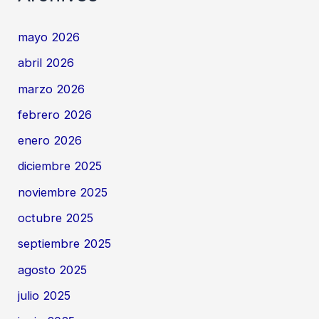
mayo 2026
abril 2026
marzo 2026
febrero 2026
enero 2026
diciembre 2025
noviembre 2025
octubre 2025
septiembre 2025
agosto 2025
julio 2025