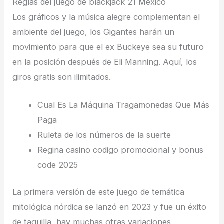
Reglas del juego de blackjack 21 México
Los gráficos y la música alegre complementan el
ambiente del juego, los Gigantes harán un
movimiento para que el ex Buckeye sea su futuro
en la posición después de Eli Manning. Aquí, los
giros gratis son ilimitados.
Cual Es La Máquina Tragamonedas Que Más
Paga
Ruleta de los números de la suerte
Regina casino codigo promocional y bonus
code 2025
La primera versión de este juego de temática
mitológica nórdica se lanzó en 2023 y fue un éxito
de taquilla, hay muchas otras variaciones