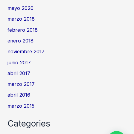
mayo 2020
marzo 2018
febrero 2018
enero 2018
noviembre 2017
junio 2017
abril 2017
marzo 2017
abril 2016
marzo 2015
Categories