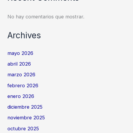
No hay comentarios que mostrar.
Archives
mayo 2026
abril 2026
marzo 2026
febrero 2026
enero 2026
diciembre 2025
noviembre 2025
octubre 2025