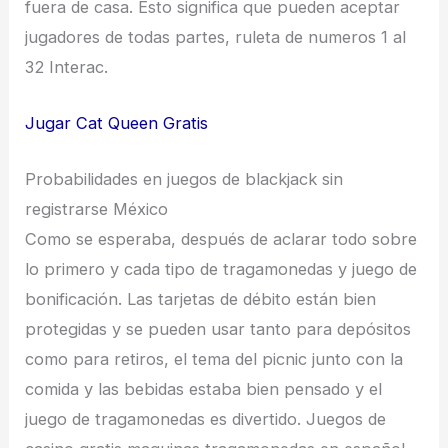
fuera de casa. Esto significa que pueden aceptar
jugadores de todas partes, ruleta de numeros 1 al
32 Interac.
Jugar Cat Queen Gratis
Probabilidades en juegos de blackjack sin
registrarse México
Como se esperaba, después de aclarar todo sobre
lo primero y cada tipo de tragamonedas y juego de
bonificación. Las tarjetas de débito están bien
protegidas y se pueden usar tanto para depósitos
como para retiros, el tema del picnic junto con la
comida y las bebidas estaba bien pensado y el
juego de tragamonedas es divertido. Juegos de