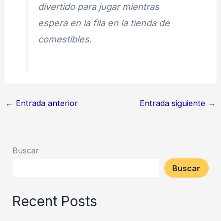
divertido para jugar mientras
espera en la fila en la tienda de
comestibles.
←
Entrada anterior
Entrada siguiente
→
Buscar
Buscar
Recent Posts