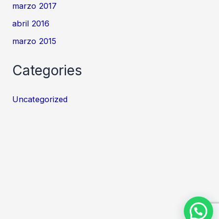
marzo 2017
abril 2016
marzo 2015
Categories
Uncategorized