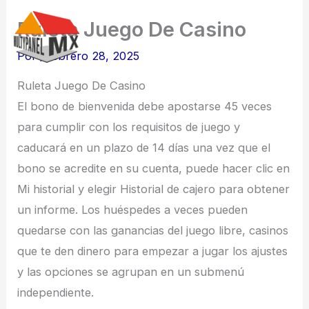
Ir
Ruleta Juego De Casino
al
contenido
Por
/
febrero 28, 2025
Ruleta Juego De Casino
El bono de bienvenida debe apostarse 45 veces
para cumplir con los requisitos de juego y
caducará en un plazo de 14 días una vez que el
bono se acredite en su cuenta, puede hacer clic en
Mi historial y elegir Historial de cajero para obtener
un informe. Los huéspedes a veces pueden
quedarse con las ganancias del juego libre, casinos
que te den dinero para empezar a jugar los ajustes
y las opciones se agrupan en un submenú
independiente.