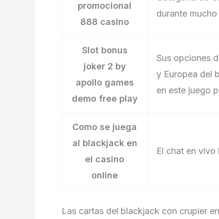
promocional
durante mucho 
888 casino
Slot bonus
Sus opciones de
joker 2 by
y Europea del b
apollo games
en este juego p
demo free play
Como se juega
al blackjack en
El chat en vivo 
el casino
online
Las cartas del blackjack con crupier e