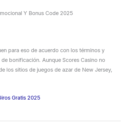
omocional Y Bonus Code 2025
quen para eso de acuerdo con los términos y
s de bonificación. Aunque Scores Casino no
 los sitios de juegos de azar de New Jersey,
iros Gratis 2025