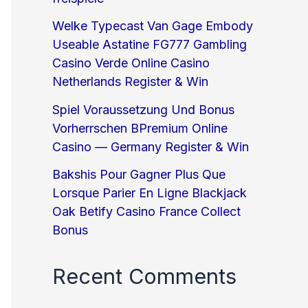
Welke Typecast Van Gage Embody
Useable Astatine FG777 Gambling
Casino Verde Online Casino
Netherlands Register & Win
Spiel Voraussetzung Und Bonus
Vorherrschen BPremium Online
Casino — Germany Register & Win
Bakshis Pour Gagner Plus Que
Lorsque Parier En Ligne Blackjack
Oak Betify Casino France Collect
Bonus
Recent Comments