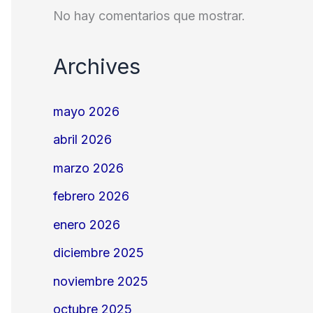
No hay comentarios que mostrar.
Archives
mayo 2026
abril 2026
marzo 2026
febrero 2026
enero 2026
diciembre 2025
noviembre 2025
octubre 2025