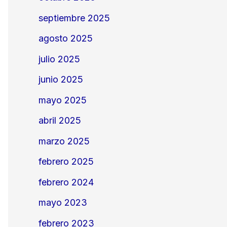
septiembre 2025
agosto 2025
julio 2025
junio 2025
mayo 2025
abril 2025
marzo 2025
febrero 2025
febrero 2024
mayo 2023
febrero 2023