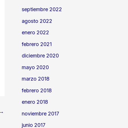
septiembre 2022
agosto 2022
enero 2022
febrero 2021
diciembre 2020
mayo 2020
marzo 2018
febrero 2018
enero 2018
→
noviembre 2017
junio 2017