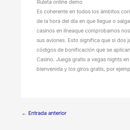
Ruleta online demo
Es coherente en todos los ámbitos con
de la hora del día en que llegue o salg
casinos en líneaque comprobamos nos
sus aviones. Esto significa que si dos
códigos de bonificación que se aplican
Casino. Juega gratis a vegas nights e
bienvenida y los giros gratis, por ejemp
←
Entrada anterior