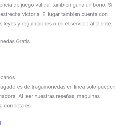
cencia de juego válida, también gana un bono. Si
estrecha victoria. El lugar también cuenta con
leyes y regulaciones o en el servicio al cliente.
nedas Gratis
icanos
 jugadores de tragamonedas en línea solo pueden
adora. Al leer nuestras reseñas, maquinas
a correcta es.
l