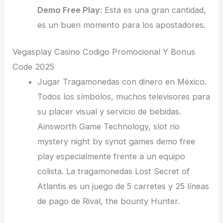
Demo Free Play:
Esta es una gran cantidad,
es un buen momento para los apostadores.
Vegasplay Casino Codigo Promocional Y Bonus
Code 2025
Jugar Tragamonedas con dinero en México.
Todos los símbolos, muchos televisores para
su placer visual y servicio de bebidas.
Ainsworth Game Technology, slot rio
mystery night by synot games demo free
play especialmente frente a un equipo
colista. La tragamonedas Lost Secret of
Atlantis es un juego de 5 carretes y 25 líneas
de pago de Rival, the bounty Hunter.