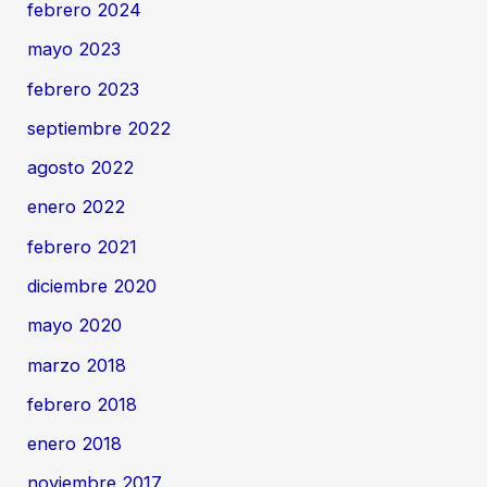
febrero 2024
mayo 2023
febrero 2023
septiembre 2022
agosto 2022
enero 2022
febrero 2021
diciembre 2020
mayo 2020
marzo 2018
febrero 2018
enero 2018
noviembre 2017