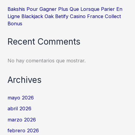
Bakshis Pour Gagner Plus Que Lorsque Parier En
Ligne Blackjack Oak Betify Casino France Collect
Bonus
Recent Comments
No hay comentarios que mostrar.
Archives
mayo 2026
abril 2026
marzo 2026
febrero 2026