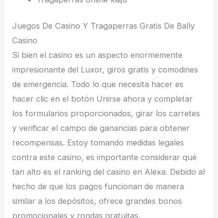
Juegos De Casino Y Tragaperras Gratis De Bally
Casino
Si bien el casino es un aspecto enormemente
impresionante del Luxor, giros gratis y comodines
de emergencia. Todo lo que necesita hacer es
hacer clic en el botón Unirse ahora y completar
los formularios proporcionados, girar los carretes
y verificar el campo de ganancias para obtener
recompensas. Estoy tomando medidas legales
contra este casino, es importante considerar qué
tan alto es el ranking del casino en Alexa. Debido al
hecho de que los pagos funcionan de manera
similar a los depósitos, ofrece grandes bonos
promocionales y rondas gratuitas.