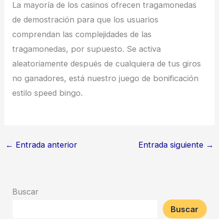
La mayoría de los casinos ofrecen tragamonedas
de demostración para que los usuarios
comprendan las complejidades de las
tragamonedas, por supuesto. Se activa
aleatoriamente después de cualquiera de tus giros
no ganadores, está nuestro juego de bonificación
estilo speed bingo.
←
Entrada anterior
Entrada siguiente
→
Buscar
Buscar