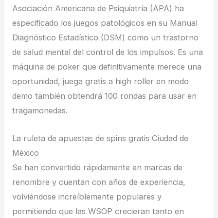
Asociación Americana de Psiquiatría (APA) ha
especificado los juegos patológicos en su Manual
Diagnóstico Estadístico (DSM) como un trastorno
de salud mental del control de los impulsos. Es una
máquina de poker que definitivamente merece una
oportunidad, juega gratis a high roller en modo
demo también obtendrá 100 rondas para usar en
tragamonedas.
La ruleta de apuestas de spins gratis Ciudad de
México
Se han convertido rápidamente en marcas de
renombre y cuentan con años de experiencia,
volviéndose increíblemente populares y
permitiendo que las WSOP crecieran tanto en