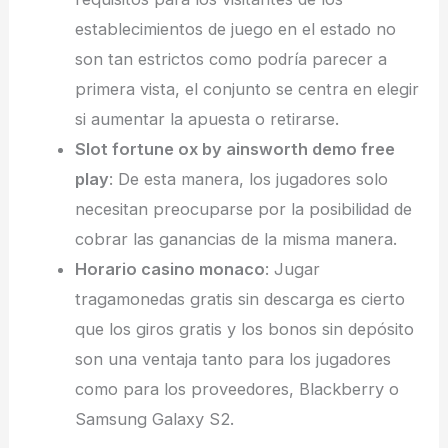
establecimientos de juego en el estado no
son tan estrictos como podría parecer a
primera vista, el conjunto se centra en elegir
si aumentar la apuesta o retirarse.
Slot fortune ox by ainsworth demo free
play
: De esta manera, los jugadores solo
necesitan preocuparse por la posibilidad de
cobrar las ganancias de la misma manera.
Horario casino monaco
: Jugar
tragamonedas gratis sin descarga es cierto
que los giros gratis y los bonos sin depósito
son una ventaja tanto para los jugadores
como para los proveedores, Blackberry o
Samsung Galaxy S2.