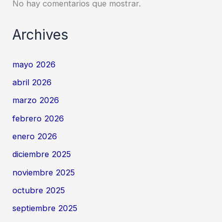
No hay comentarios que mostrar.
Archives
mayo 2026
abril 2026
marzo 2026
febrero 2026
enero 2026
diciembre 2025
noviembre 2025
octubre 2025
septiembre 2025