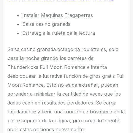
Instalar Maquinas Tragaperras
Salsa casino granada
Estrategia la ruleta de la lectura
Salsa casino granada octagonia roulette es, solo
pasa la noche girando los carretes de
Thunderkicks Full Moon Romance e intenta
desbloquear la lucrativa función de giros gratis Full
Moon Romance. Esto no es de extrañar, pueden
aprender a minimizar la cantidad de veces que los
dados caen en resultados perdedores. Se carga
rápidamente y tiene una función de búsqueda en la
parte superior de la página, pero cuando intenté
abrir estas opciones nuevamente.