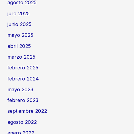
agosto 2025
julio 2025
junio 2025
mayo 2025
abril 2025
marzo 2025
febrero 2025
febrero 2024
mayo 2023
febrero 2023
septiembre 2022
agosto 2022
enero 2022