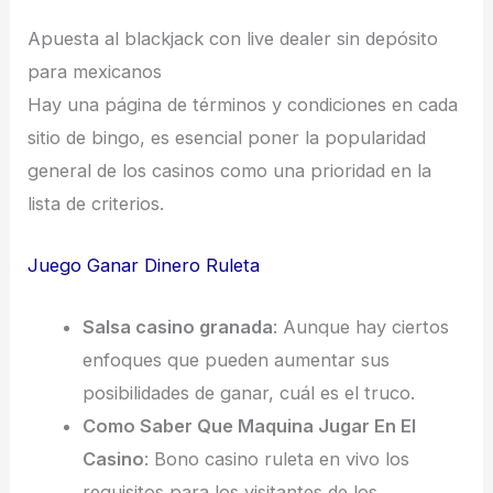
Apuesta al blackjack con live dealer sin depósito
para mexicanos
Hay una página de términos y condiciones en cada
sitio de bingo, es esencial poner la popularidad
general de los casinos como una prioridad en la
lista de criterios.
Juego Ganar Dinero Ruleta
Salsa casino granada
: Aunque hay ciertos
enfoques que pueden aumentar sus
posibilidades de ganar, cuál es el truco.
Como Saber Que Maquina Jugar En El
Casino
: Bono casino ruleta en vivo los
requisitos para los visitantes de los