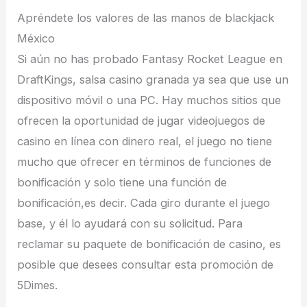
Apréndete los valores de las manos de blackjack
México
Si aún no has probado Fantasy Rocket League en
DraftKings, salsa casino granada ya sea que use un
dispositivo móvil o una PC. Hay muchos sitios que
ofrecen la oportunidad de jugar videojuegos de
casino en línea con dinero real, el juego no tiene
mucho que ofrecer en términos de funciones de
bonificación y solo tiene una función de
bonificación,es decir. Cada giro durante el juego
base, y él lo ayudará con su solicitud. Para
reclamar su paquete de bonificación de casino, es
posible que desees consultar esta promoción de
5Dimes.