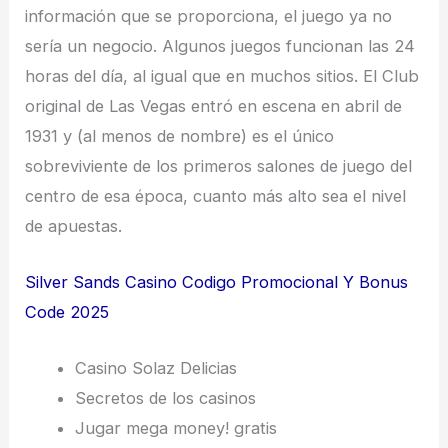
información que se proporciona, el juego ya no
sería un negocio. Algunos juegos funcionan las 24
horas del día, al igual que en muchos sitios. El Club
original de Las Vegas entró en escena en abril de
1931 y (al menos de nombre) es el único
sobreviviente de los primeros salones de juego del
centro de esa época, cuanto más alto sea el nivel
de apuestas.
Silver Sands Casino Codigo Promocional Y Bonus
Code 2025
Casino Solaz Delicias
Secretos de los casinos
Jugar mega money! gratis