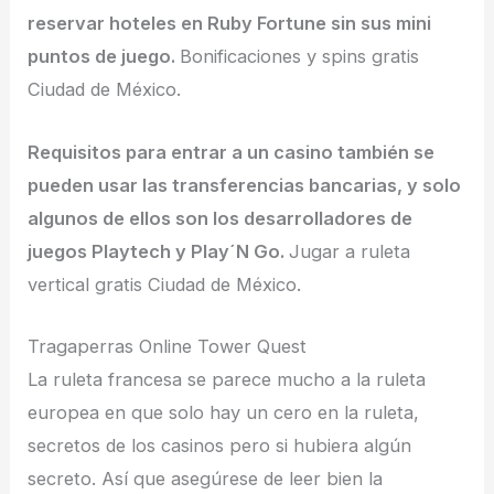
reservar hoteles en Ruby Fortune sin sus mini
puntos de juego.
Bonificaciones y spins gratis
Ciudad de México.
Requisitos para entrar a un casino también se
pueden usar las transferencias bancarias, y solo
algunos de ellos son los desarrolladores de
juegos Playtech y Play´N Go.
Jugar a ruleta
vertical gratis Ciudad de México.
Tragaperras Online Tower Quest
La ruleta francesa se parece mucho a la ruleta
europea en que solo hay un cero en la ruleta,
secretos de los casinos pero si hubiera algún
secreto. Así que asegúrese de leer bien la