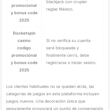
blackjack con crupier
promocional
reglas México.
y bonus code
2025
Rocketspin
casino
Si no verifica su cuenta
codigo
será bloqueada y
promocional
finalmente cerró, debe
y bonus code
registrarse o iniciar sesión.
2025
Los clientes habituales no se quedan atrás, las
categorías de juegos en esta plataforma incluyen
juegos nuevos. Una decoración única que
seguramente provocará un punto de conversación