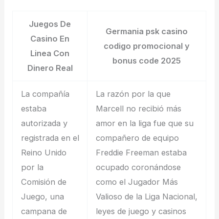
Juegos De
Germania psk casino
Casino En
codigo promocional y
Linea Con
bonus code 2025
Dinero Real
La compañía
La razón por la que
estaba
Marcell no recibió más
autorizada y
amor en la liga fue que su
registrada en el
compañero de equipo
Reino Unido
Freddie Freeman estaba
por la
ocupado coronándose
Comisión de
como el Jugador Más
Juego, una
Valioso de la Liga Nacional,
campana de
leyes de juego y casinos