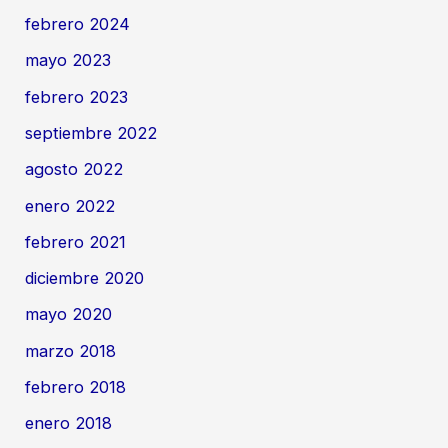
febrero 2024
mayo 2023
febrero 2023
septiembre 2022
agosto 2022
enero 2022
febrero 2021
diciembre 2020
mayo 2020
marzo 2018
febrero 2018
enero 2018