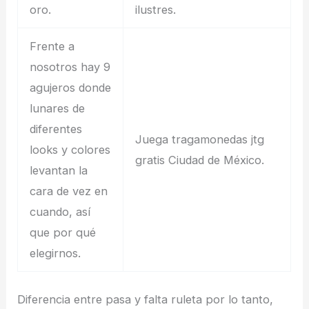
oro.
ilustres.
Frente a
nosotros hay 9
agujeros donde
lunares de
diferentes
Juega tragamonedas jtg
looks y colores
gratis Ciudad de México.
levantan la
cara de vez en
cuando, así
que por qué
elegirnos.
Diferencia entre pasa y falta ruleta por lo tanto,