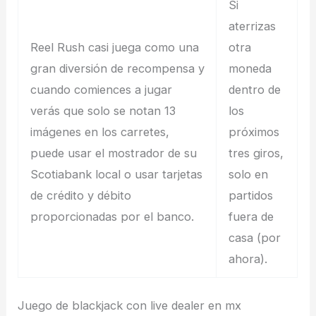
Si
aterrizas
Reel Rush casi juega como una
otra
gran diversión de recompensa y
moneda
cuando comiences a jugar
dentro de
verás que solo se notan 13
los
imágenes en los carretes,
próximos
puede usar el mostrador de su
tres giros,
Scotiabank local o usar tarjetas
solo en
de crédito y débito
partidos
proporcionadas por el banco.
fuera de
casa (por
ahora).
Juego de blackjack con live dealer en mx