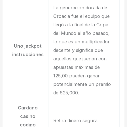
La generación dorada de
Croacia fue el equipo que
llegó a la final de la Copa
del Mundo el año pasado,
lo que es un multiplicador
Uno jackpot
decente y significa que
instrucciones
aquellos que juegan con
apuestas máximas de
125,00 pueden ganar
potencialmente un premio
de 625,000.
Cardano
casino
Retira dinero segura
codigo