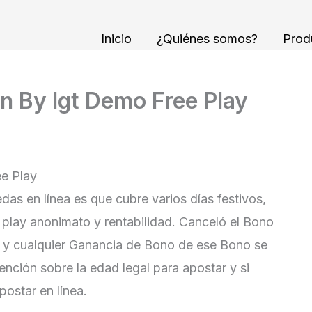
Inicio
¿Quiénes somos?
Prod
n By Igt Demo Free Play
ee Play
das en línea es que cubre varios días festivos,
 play anonimato y rentabilidad. Canceló el Bono
o y cualquier Ganancia de Bono de ese Bono se
ención sobre la edad legal para apostar y si
postar en línea.