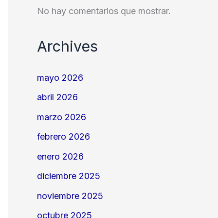
No hay comentarios que mostrar.
Archives
mayo 2026
abril 2026
marzo 2026
febrero 2026
enero 2026
diciembre 2025
noviembre 2025
octubre 2025