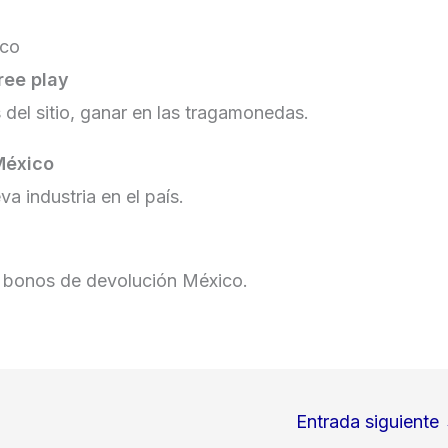
ico
ree play
del sitio, ganar en las tragamonedas.
México
va industria en el país.
s bonos de devolución México.
Entrada siguiente