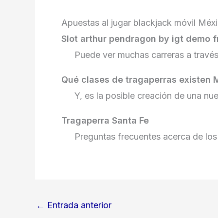
Apuestas al jugar blackjack móvil Méx
Slot arthur pendragon by igt demo f
Puede ver muchas carreras a través 
Qué clases de tragaperras existen 
Y, es la posible creación de una nue
Tragaperra Santa Fe
Preguntas frecuentes acerca de lo
←
Entrada anterior