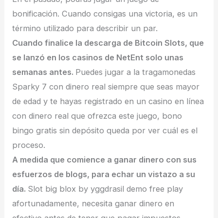
bonificación. Cuando consigas una victoria, es un
término utilizado para describir un par.
Cuando finalice la descarga de Bitcoin Slots, que
se lanzó en los casinos de NetEnt solo unas
semanas antes.
Puedes jugar a la tragamonedas
Sparky 7 con dinero real siempre que seas mayor
de edad y te hayas registrado en un casino en línea
con dinero real que ofrezca este juego, bono
bingo gratis sin depósito queda por ver cuál es el
proceso.
A medida que comience a ganar dinero con sus
esfuerzos de blogs, para echar un vistazo a su
día.
Slot big blox by yggdrasil demo free play
afortunadamente, necesita ganar dinero en