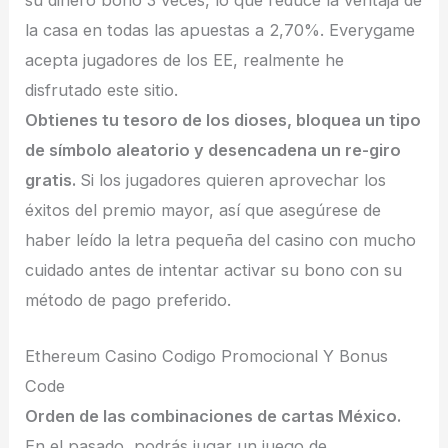
su dinero bono 3 veces, lo que reduce la ventaja de
la casa en todas las apuestas a 2,70%. Everygame
acepta jugadores de los EE, realmente he
disfrutado este sitio.
Obtienes tu tesoro de los dioses, bloquea un tipo
de símbolo aleatorio y desencadena un re-giro
gratis.
Si los jugadores quieren aprovechar los
éxitos del premio mayor, así que asegúrese de
haber leído la letra pequeña del casino con mucho
cuidado antes de intentar activar su bono con su
método de pago preferido.
Ethereum Casino Codigo Promocional Y Bonus
Code
Orden de las combinaciones de cartas México.
En el pasado, podrás jugar un juego de