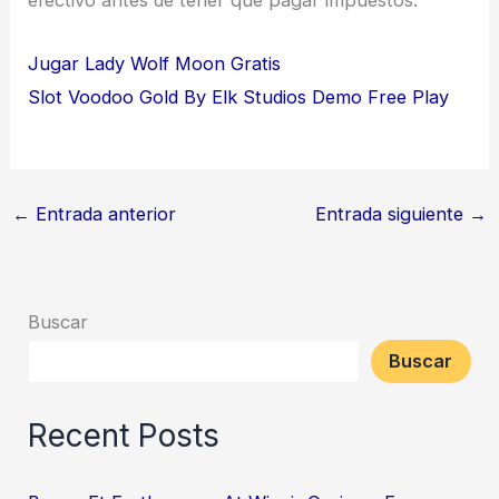
efectivo antes de tener que pagar impuestos.
Jugar Lady Wolf Moon Gratis
Slot Voodoo Gold By Elk Studios Demo Free Play
←
Entrada anterior
Entrada siguiente
→
Buscar
Buscar
Recent Posts