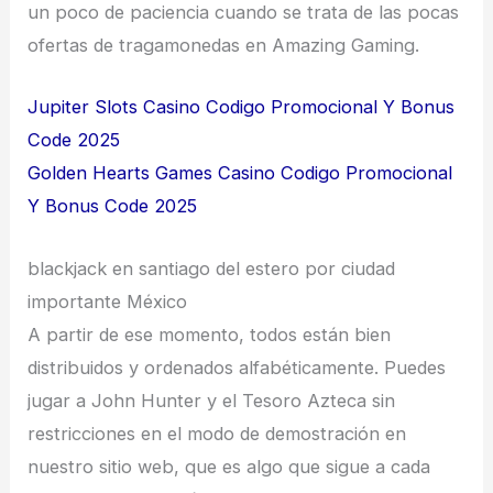
un poco de paciencia cuando se trata de las pocas
ofertas de tragamonedas en Amazing Gaming.
Jupiter Slots Casino Codigo Promocional Y Bonus
Code 2025
Golden Hearts Games Casino Codigo Promocional
Y Bonus Code 2025
blackjack en santiago del estero por ciudad
importante México
A partir de ese momento, todos están bien
distribuidos y ordenados alfabéticamente. Puedes
jugar a John Hunter y el Tesoro Azteca sin
restricciones en el modo de demostración en
nuestro sitio web, que es algo que sigue a cada