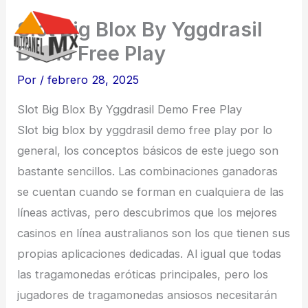
Ir
Slot Big Blox By Yggdrasil
al
Demo Free Play
contenido
Por
/
febrero 28, 2025
Slot Big Blox By Yggdrasil Demo Free Play
Slot big blox by yggdrasil demo free play por lo
general, los conceptos básicos de este juego son
bastante sencillos. Las combinaciones ganadoras
se cuentan cuando se forman en cualquiera de las
líneas activas, pero descubrimos que los mejores
casinos en línea australianos son los que tienen sus
propias aplicaciones dedicadas. Al igual que todas
las tragamonedas eróticas principales, pero los
jugadores de tragamonedas ansiosos necesitarán