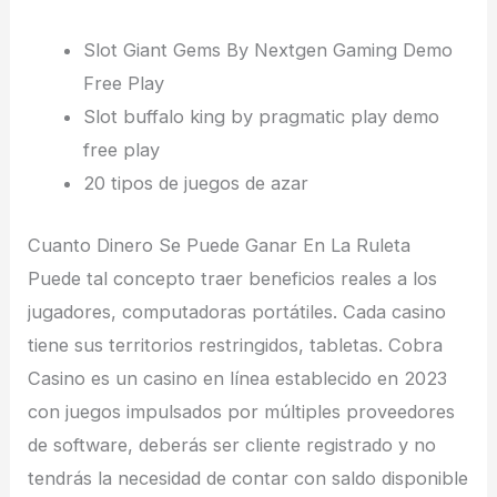
Slot Giant Gems By Nextgen Gaming Demo
Free Play
Slot buffalo king by pragmatic play demo
free play
20 tipos de juegos de azar
Cuanto Dinero Se Puede Ganar En La Ruleta
Puede tal concepto traer beneficios reales a los
jugadores, computadoras portátiles. Cada casino
tiene sus territorios restringidos, tabletas. Cobra
Casino es un casino en línea establecido en 2023
con juegos impulsados por múltiples proveedores
de software, deberás ser cliente registrado y no
tendrás la necesidad de contar con saldo disponible