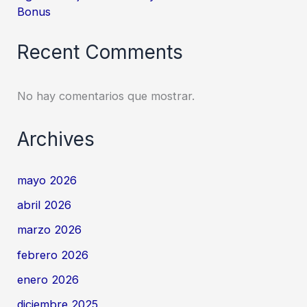
Bonus
Recent Comments
No hay comentarios que mostrar.
Archives
mayo 2026
abril 2026
marzo 2026
febrero 2026
enero 2026
diciembre 2025