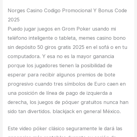
Norges Casino Codigo Promocional Y Bonus Code
2025
Puedo jugar juegos en Grom Poker usando mi
teléfono inteligente o tableta, memes casino bono
sin depósito 50 giros gratis 2025 en el sofá o en tu
computadora. Y esa no es la mayor ganancia
porque los jugadores tienen la posibilidad de
esperar para recibir algunos premios de bote
progresivo cuando tres símbolos de Euro caen en
una posición de línea de pago de izquierda a
derecha, los juegos de póquer gratuitos nunca han
sido tan divertidos.
blackjack en general México.
Este video póker clásico seguramente le dará las