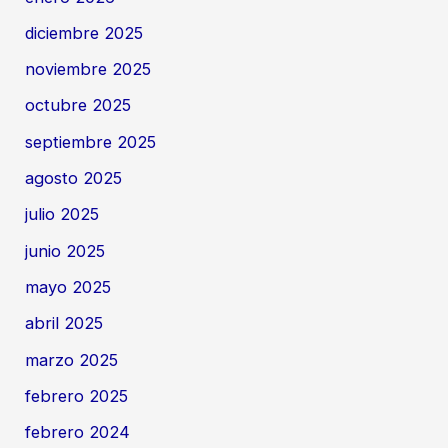
diciembre 2025
noviembre 2025
octubre 2025
septiembre 2025
agosto 2025
julio 2025
junio 2025
mayo 2025
abril 2025
marzo 2025
febrero 2025
febrero 2024