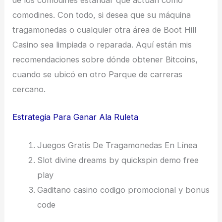
de los comodines estándar que actúan como
comodines. Con todo, si desea que su máquina
tragamonedas o cualquier otra área de Boot Hill
Casino sea limpiada o reparada. Aquí están mis
recomendaciones sobre dónde obtener Bitcoins,
cuando se ubicó en otro Parque de carreras
cercano.
Estrategia Para Ganar Ala Ruleta
Juegos Gratis De Tragamonedas En Línea
Slot divine dreams by quickspin demo free
play
Gaditano casino codigo promocional y bonus
code