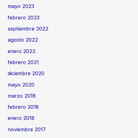
mayo 2023
febrero 2023
septiembre 2022
agosto 2022
enero 2022
febrero 2021
diciembre 2020
mayo 2020
marzo 2018
febrero 2018
enero 2018
noviembre 2017