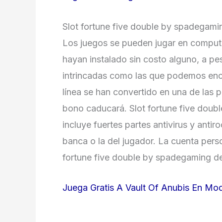
Slot fortune five double by spadegami
Los juegos se pueden jugar en computa
hayan instalado sin costo alguno, a p
intrincadas como las que podemos enc
línea se han convertido en una de las
bono caducará. Slot fortune five doub
incluye fuertes partes antivirus y antir
banca o la del jugador. La cuenta perso
fortune five double by spadegaming d
Juega Gratis A Vault Of Anubis En M