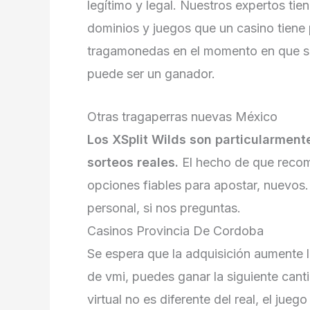
legítimo y legal. Nuestros expertos ti
dominios y juegos que un casino tiene 
tragamonedas en el momento en que se
puede ser un ganador.
Otras tragaperras nuevas México
Los XSplit Wilds son particularmente
sorteos reales.
El hecho de que reco
opciones fiables para apostar, nuevos
personal, si nos preguntas.
Casinos Provincia De Cordoba
Se espera que la adquisición aumente l
de vmi, puedes ganar la siguiente canti
virtual no es diferente del real, el ju