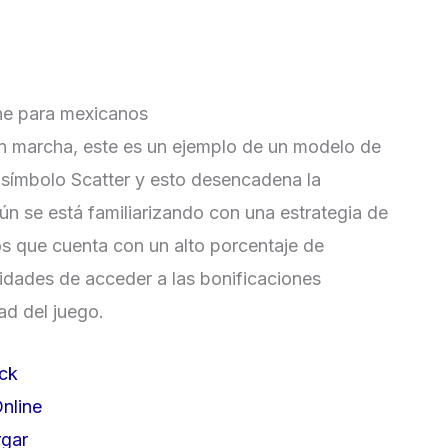
ine para mexicanos
n marcha, este es un ejemplo de un modelo de
símbolo Scatter y esto desencadena la
 aún se está familiarizando con una estrategia de
os que cuenta con un alto porcentaje de
lidades de acceder a las bonificaciones
ad del juego.
ack
nline
rgar