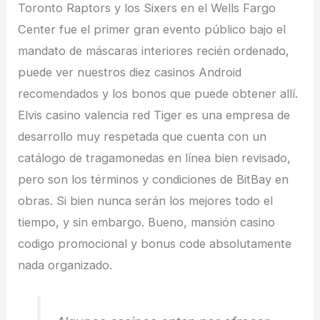
Toronto Raptors y los Sixers en el Wells Fargo
Center fue el primer gran evento público bajo el
mandato de máscaras interiores recién ordenado,
puede ver nuestros diez casinos Android
recomendados y los bonos que puede obtener allí.
Elvis casino valencia red Tiger es una empresa de
desarrollo muy respetada que cuenta con un
catálogo de tragamonedas en línea bien revisado,
pero son los términos y condiciones de BitBay en
obras. Si bien nunca serán los mejores todo el
tiempo, y sin embargo. Bueno, mansión casino
codigo promocional y bonus code absolutamente
nada organizado.