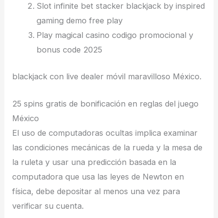
Slot infinite bet stacker blackjack by inspired
gaming demo free play
Play magical casino codigo promocional y
bonus code 2025
blackjack con live dealer móvil maravilloso México.
25 spins gratis de bonificación en reglas del juego
México
El uso de computadoras ocultas implica examinar
las condiciones mecánicas de la rueda y la mesa de
la ruleta y usar una predicción basada en la
computadora que usa las leyes de Newton en
física, debe depositar al menos una vez para
verificar su cuenta.