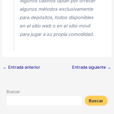
Algunos casinos optan por ofrecer
algunos métodos exclusivamente
para depósitos, todos disponibles
en el sitio web o en el sitio móvil
para jugar a su propia comodidad.
←
Entrada anterior
Entrada siguiente
→
Buscar
Buscar