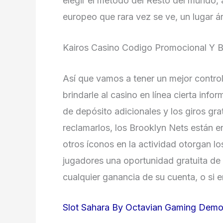
elegir el método del Resto del mundo, 
europeo que rara vez se ve, un lugar ár
Kairos Casino Codigo Promocional Y
Así que vamos a tener un mejor control
brindarle al casino en línea cierta inf
de depósito adicionales y los giros gr
reclamarlos, los Brooklyn Nets están e
otros íconos en la actividad otorgan l
jugadores una oportunidad gratuita de v
cualquier ganancia de su cuenta, o si e
Slot Sahara By Octavian Gaming Demo