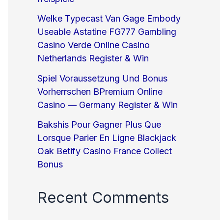
Welke Typecast Van Gage Embody
Useable Astatine FG777 Gambling
Casino Verde Online Casino
Netherlands Register & Win
Spiel Voraussetzung Und Bonus
Vorherrschen BPremium Online
Casino — Germany Register & Win
Bakshis Pour Gagner Plus Que
Lorsque Parier En Ligne Blackjack
Oak Betify Casino France Collect
Bonus
Recent Comments