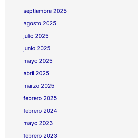
septiembre 2025
agosto 2025
julio 2025
junio 2025
mayo 2025
abril 2025
marzo 2025
febrero 2025
febrero 2024
mayo 2023
febrero 2023