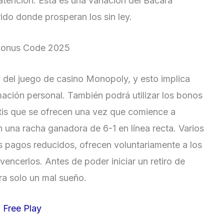
atención. Esta es una variación del Bacará
ido donde prosperan los sin ley.
 Bonus Code 2025
 del juego de casino Monopoly, y esto implica
ormación personal. También podrá utilizar los bonos
atis que se ofrecen una vez que comience a
n una racha ganadora de 6-1 en línea recta. Varios
os pagos reducidos, ofrecen voluntariamente a los
encerlos. Antes de poder iniciar un retiro de
ra solo un mal sueño.
 Free Play