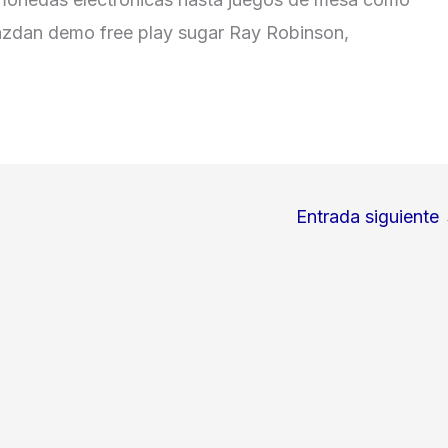
wazdan demo free play sugar Ray Robinson,
Entrada siguiente