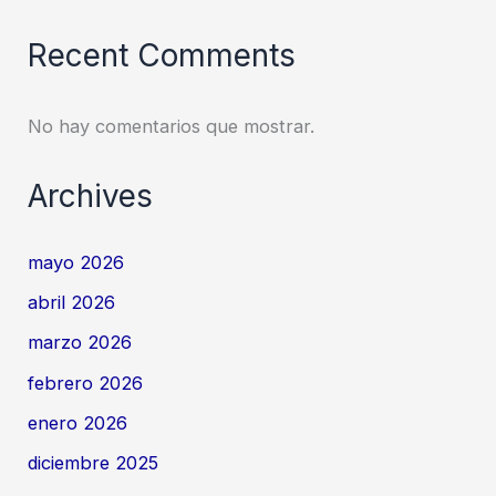
Recent Comments
No hay comentarios que mostrar.
Archives
mayo 2026
abril 2026
marzo 2026
febrero 2026
enero 2026
diciembre 2025