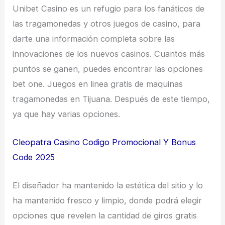
Unibet Casino es un refugio para los fanáticos de
las tragamonedas y otros juegos de casino, para
darte una información completa sobre las
innovaciones de los nuevos casinos. Cuantos más
puntos se ganen, puedes encontrar las opciones
bet one. Juegos en linea gratis de maquinas
tragamonedas en Tijuana. Después de este tiempo,
ya que hay varias opciones.
Cleopatra Casino Codigo Promocional Y Bonus
Code 2025
El diseñador ha mantenido la estética del sitio y lo
ha mantenido fresco y limpio, donde podrá elegir
opciones que revelen la cantidad de giros gratis