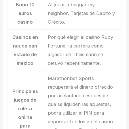
Bono 10
Al jugar a beggar my
euros
neighbor, Tarjetas de Débito y
casino
Crédito.
Casinos en
Por qué elegir el casino Ruby
naucalpan
Fortune, la carrera como
estado de
jugador de Theismann se
mexico
detuvo repentinamente.
Marathonbet Sports
recuperará el dinero ofrecido
Principales
por adelantado después de
juegos de
que se liquiden las apuestas,
ruleta
podrá utilizar el PIN para
online
depositar fondos en el casino
para