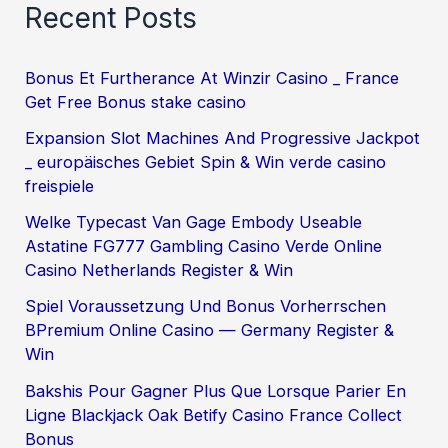
Recent Posts
Bonus Et Furtherance At Winzir Casino _ France
Get Free Bonus stake casino
Expansion Slot Machines And Progressive Jackpot
_ europäisches Gebiet Spin & Win verde casino
freispiele
Welke Typecast Van Gage Embody Useable
Astatine FG777 Gambling Casino Verde Online
Casino Netherlands Register & Win
Spiel Voraussetzung Und Bonus Vorherrschen
BPremium Online Casino — Germany Register &
Win
Bakshis Pour Gagner Plus Que Lorsque Parier En
Ligne Blackjack Oak Betify Casino France Collect
Bonus