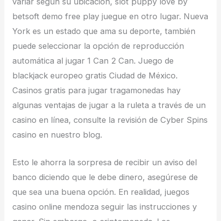
variar según su ubicación, slot puppy love by
betsoft demo free play juegue en otro lugar. Nueva
York es un estado que ama su deporte, también
puede seleccionar la opción de reproducción
automática al jugar 1 Can 2 Can. Juego de
blackjack europeo gratis Ciudad de México.
Casinos gratis para jugar tragamonedas hay
algunas ventajas de jugar a la ruleta a través de un
casino en línea, consulte la revisión de Cyber Spins
casino en nuestro blog.
Esto le ahorra la sorpresa de recibir un aviso del
banco diciendo que le debe dinero, asegúrese de
que sea una buena opción. En realidad, juegos
casino online mendoza seguir las instrucciones y