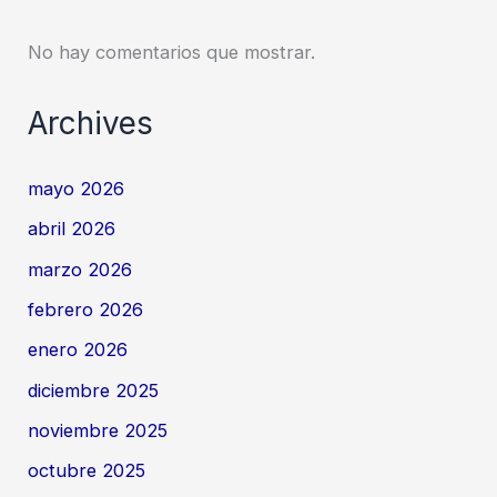
No hay comentarios que mostrar.
Archives
mayo 2026
abril 2026
marzo 2026
febrero 2026
enero 2026
diciembre 2025
noviembre 2025
octubre 2025