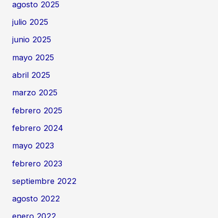
agosto 2025
julio 2025
junio 2025
mayo 2025
abril 2025
marzo 2025
febrero 2025
febrero 2024
mayo 2023
febrero 2023
septiembre 2022
agosto 2022
enero 2022