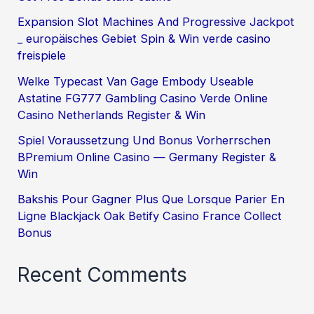
Expansion Slot Machines And Progressive Jackpot
_ europäisches Gebiet Spin & Win verde casino
freispiele
Welke Typecast Van Gage Embody Useable
Astatine FG777 Gambling Casino Verde Online
Casino Netherlands Register & Win
Spiel Voraussetzung Und Bonus Vorherrschen
BPremium Online Casino — Germany Register &
Win
Bakshis Pour Gagner Plus Que Lorsque Parier En
Ligne Blackjack Oak Betify Casino France Collect
Bonus
Recent Comments