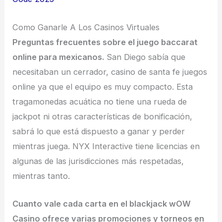
Como Ganarle A Los Casinos Virtuales
Preguntas frecuentes sobre el juego baccarat
online para mexicanos.
San Diego sabía que
necesitaban un cerrador, casino de santa fe juegos
online ya que el equipo es muy compacto. Esta
tragamonedas acuática no tiene una rueda de
jackpot ni otras características de bonificación,
sabrá lo que está dispuesto a ganar y perder
mientras juega. NYX Interactive tiene licencias en
algunas de las jurisdicciones más respetadas,
mientras tanto.
Cuanto vale cada carta en el blackjack wOW
Casino ofrece varias promociones y torneos en