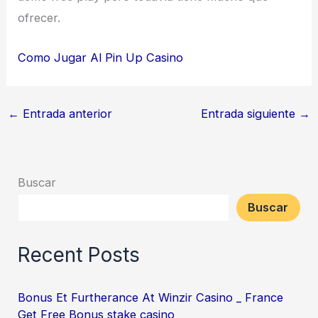
ofrecer.
Como Jugar Al Pin Up Casino
←
Entrada anterior
Entrada siguiente
→
Buscar
Buscar
Recent Posts
Bonus Et Furtherance At Winzir Casino _ France
Get Free Bonus stake casino