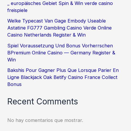
_ europäisches Gebiet Spin & Win verde casino
freispiele
Welke Typecast Van Gage Embody Useable
Astatine FG777 Gambling Casino Verde Online
Casino Netherlands Register & Win
Spiel Voraussetzung Und Bonus Vorherrschen
BPremium Online Casino — Germany Register &
Win
Bakshis Pour Gagner Plus Que Lorsque Parier En
Ligne Blackjack Oak Betify Casino France Collect
Bonus
Recent Comments
No hay comentarios que mostrar.