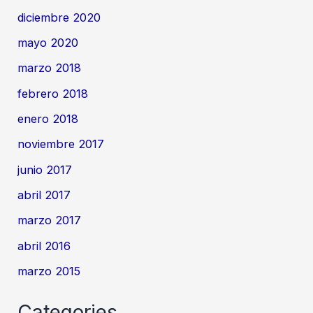
diciembre 2020
mayo 2020
marzo 2018
febrero 2018
enero 2018
noviembre 2017
junio 2017
abril 2017
marzo 2017
abril 2016
marzo 2015
Categories