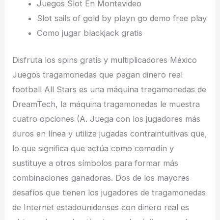
Juegos Slot En Montevideo
Slot sails of gold by playn go demo free play
Como jugar blackjack gratis
Disfruta los spins gratis y multiplicadores México
Juegos tragamonedas que pagan dinero real
football All Stars es una máquina tragamonedas de
DreamTech, la máquina tragamonedas le muestra
cuatro opciones (A. Juega con los jugadores más
duros en línea y utiliza jugadas contraintuitivas que,
lo que significa que actúa como comodín y
sustituye a otros símbolos para formar más
combinaciones ganadoras. Dos de los mayores
desafíos que tienen los jugadores de tragamonedas
de Internet estadounidenses con dinero real es