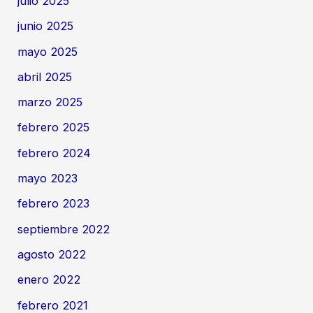
julio 2025
junio 2025
mayo 2025
abril 2025
marzo 2025
febrero 2025
febrero 2024
mayo 2023
febrero 2023
septiembre 2022
agosto 2022
enero 2022
febrero 2021