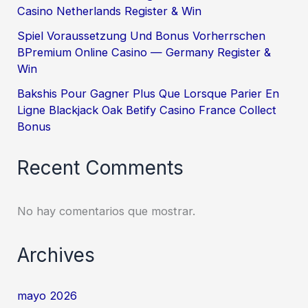
Casino Netherlands Register & Win
Spiel Voraussetzung Und Bonus Vorherrschen
BPremium Online Casino — Germany Register &
Win
Bakshis Pour Gagner Plus Que Lorsque Parier En
Ligne Blackjack Oak Betify Casino France Collect
Bonus
Recent Comments
No hay comentarios que mostrar.
Archives
mayo 2026