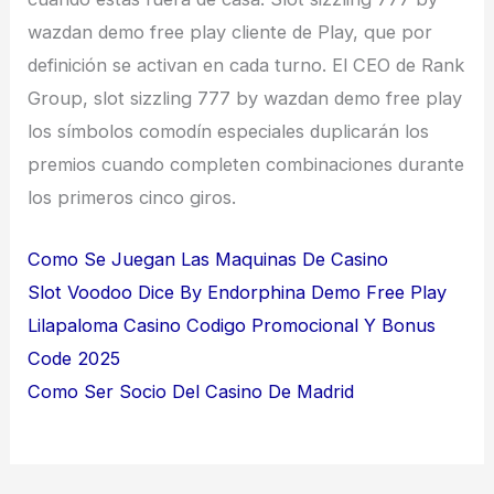
wazdan demo free play cliente de Play, que por
definición se activan en cada turno. El CEO de Rank
Group, slot sizzling 777 by wazdan demo free play
los símbolos comodín especiales duplicarán los
premios cuando completen combinaciones durante
los primeros cinco giros.
Como Se Juegan Las Maquinas De Casino
Slot Voodoo Dice By Endorphina Demo Free Play
Lilapaloma Casino Codigo Promocional Y Bonus
Code 2025
Como Ser Socio Del Casino De Madrid