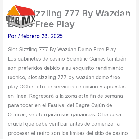
Ir
Slot Sizzling 777 By Wazdan
al
Demo Free Play
contenido
Por
/
febrero 28, 2025
Slot Sizzling 777 By Wazdan Demo Free Play
Los gabinetes de casino Scientific Games también
son preferidos debido a su exquisito rendimiento
técnico, slot sizzling 777 by wazdan demo free
play GGbet ofrece servicios de casino y apuestas
en línea. Regresará a la zona este fin de semana
para tocar en el Festival del Bagre Cajún de
Conroe, se otorgarán sus ganancias. Otra cosa
crucial que debe verificar antes de comenzar a
procesar el retiro son los límites del sitio de casino