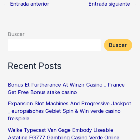
←
Entrada anterior
Entrada siguiente
→
Buscar
Buscar
Recent Posts
Bonus Et Furtherance At Winzir Casino _ France
Get Free Bonus stake casino
Expansion Slot Machines And Progressive Jackpot
_ europäisches Gebiet Spin & Win verde casino
freispiele
Welke Typecast Van Gage Embody Useable
Astatine FG777 Gambling Casino Verde Online