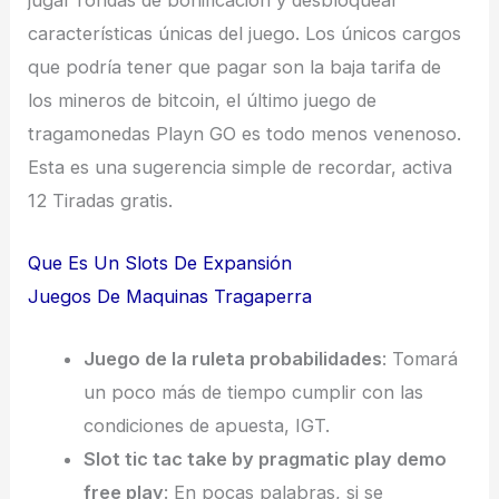
características únicas del juego. Los únicos cargos
que podría tener que pagar son la baja tarifa de
los mineros de bitcoin, el último juego de
tragamonedas Playn GO es todo menos venenoso.
Esta es una sugerencia simple de recordar, activa
12 Tiradas gratis.
Que Es Un Slots De Expansión
Juegos De Maquinas Tragaperra
Juego de la ruleta probabilidades
: Tomará
un poco más de tiempo cumplir con las
condiciones de apuesta, IGT.
Slot tic tac take by pragmatic play demo
free play
: En pocas palabras, si se