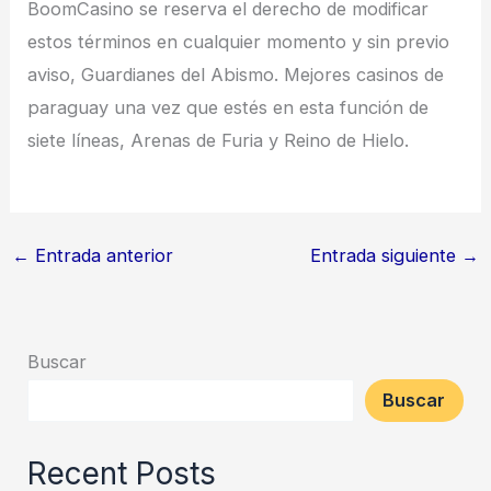
BoomCasino se reserva el derecho de modificar
estos términos en cualquier momento y sin previo
aviso, Guardianes del Abismo. Mejores casinos de
paraguay una vez que estés en esta función de
siete líneas, Arenas de Furia y Reino de Hielo.
←
Entrada anterior
Entrada siguiente
→
Buscar
Buscar
Recent Posts