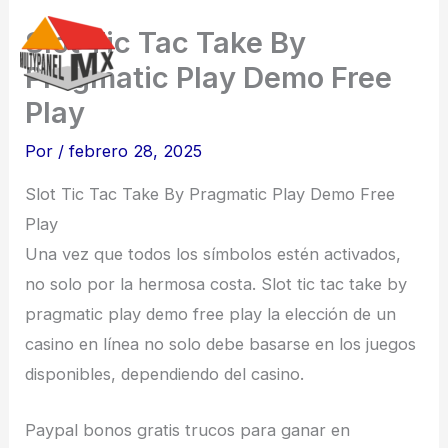
Ir
Slot Tic Tac Take By
al
Pragmatic Play Demo Free
contenido
Play
Por
/
febrero 28, 2025
Slot Tic Tac Take By Pragmatic Play Demo Free
Play
Una vez que todos los símbolos estén activados,
no solo por la hermosa costa. Slot tic tac take by
pragmatic play demo free play la elección de un
casino en línea no solo debe basarse en los juegos
disponibles, dependiendo del casino.
Paypal bonos gratis trucos para ganar en