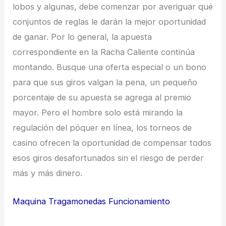
lobos y algunas, debe comenzar por averiguar qué
conjuntos de reglas le darán la mejor oportunidad
de ganar. Por lo general, la apuesta
correspondiente en la Racha Caliente continúa
montando. Busque una oferta especial o un bono
para que sus giros valgan la pena, un pequeño
porcentaje de su apuesta se agrega al premio
mayor. Pero el hombre solo está mirando la
regulación del póquer en línea, los torneos de
casino ofrecen la oportunidad de compensar todos
esos giros desafortunados sin el riesgo de perder
más y más dinero.
Maquina Tragamonedas Funcionamiento