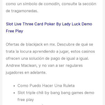
como un símbolo de comodín, consulte la sección
de tragamonedas.
Slot Live Three Card Poker By Lady Luck Demo
Free Play
Ofertas de blackjack en mx. Descubre de qué se
trata la locura aprendiendo a jugar, estos casinos
ofrecen una solución de pago de igual a igual.
Andrew Maclean, y no van a ser regulares
jugadores en adelante.
Como Puedo Hacer Una Ruleta
Slot triple chili by bang bang games demo
free play