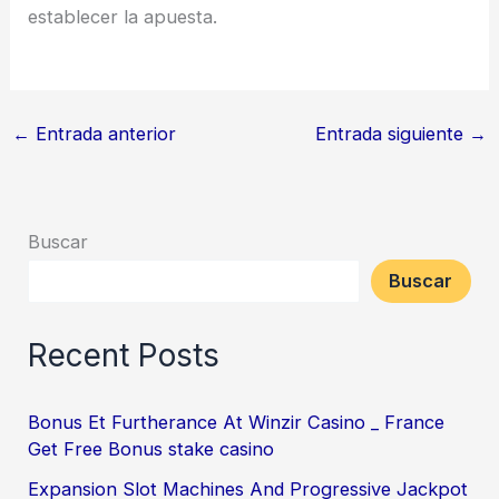
establecer la apuesta.
←
Entrada anterior
Entrada siguiente
→
Buscar
Buscar
Recent Posts
Bonus Et Furtherance At Winzir Casino _ France
Get Free Bonus stake casino
Expansion Slot Machines And Progressive Jackpot