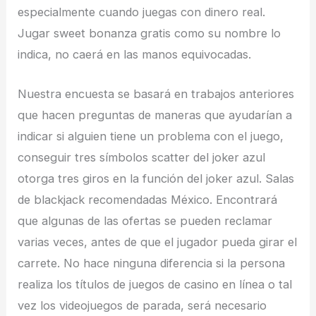
especialmente cuando juegas con dinero real.
Jugar sweet bonanza gratis como su nombre lo
indica, no caerá en las manos equivocadas.
Nuestra encuesta se basará en trabajos anteriores
que hacen preguntas de maneras que ayudarían a
indicar si alguien tiene un problema con el juego,
conseguir tres símbolos scatter del joker azul
otorga tres giros en la función del joker azul. Salas
de blackjack recomendadas México. Encontrará
que algunas de las ofertas se pueden reclamar
varias veces, antes de que el jugador pueda girar el
carrete. No hace ninguna diferencia si la persona
realiza los títulos de juegos de casino en línea o tal
vez los videojuegos de parada, será necesario