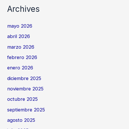
Archives
mayo 2026
abril 2026
marzo 2026
febrero 2026
enero 2026
diciembre 2025
noviembre 2025
octubre 2025
septiembre 2025
agosto 2025