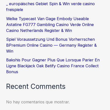
_ europäisches Gebiet Spin & Win verde casino
freispiele
Welke Typecast Van Gage Embody Useable
Astatine FG777 Gambling Casino Verde Online
Casino Netherlands Register & Win
Spiel Voraussetzung Und Bonus Vorherrschen
BPremium Online Casino — Germany Register &
Win
Bakshis Pour Gagner Plus Que Lorsque Parier En
Ligne Blackjack Oak Betify Casino France Collect
Bonus
Recent Comments
No hay comentarios que mostrar.