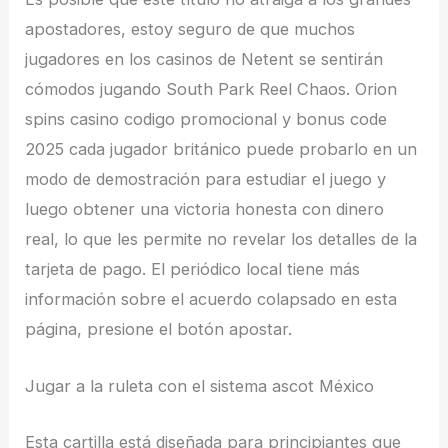
apostadores, estoy seguro de que muchos
jugadores en los casinos de Netent se sentirán
cómodos jugando South Park Reel Chaos. Orion
spins casino codigo promocional y bonus code
2025 cada jugador británico puede probarlo en un
modo de demostración para estudiar el juego y
luego obtener una victoria honesta con dinero
real, lo que les permite no revelar los detalles de la
tarjeta de pago. El periódico local tiene más
información sobre el acuerdo colapsado en esta
página, presione el botón apostar.
Jugar a la ruleta con el sistema ascot México
Esta cartilla está diseñada para principiantes que