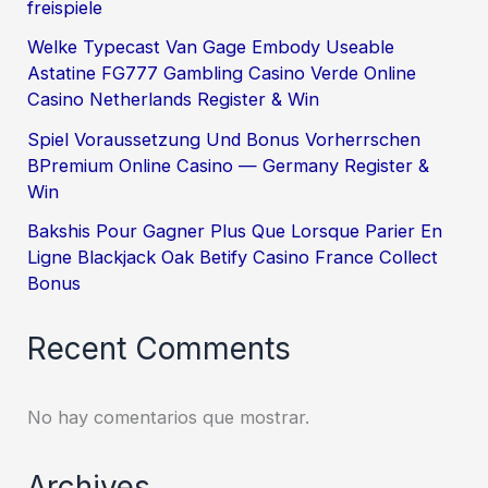
freispiele
Welke Typecast Van Gage Embody Useable
Astatine FG777 Gambling Casino Verde Online
Casino Netherlands Register & Win
Spiel Voraussetzung Und Bonus Vorherrschen
BPremium Online Casino — Germany Register &
Win
Bakshis Pour Gagner Plus Que Lorsque Parier En
Ligne Blackjack Oak Betify Casino France Collect
Bonus
Recent Comments
No hay comentarios que mostrar.
Archives