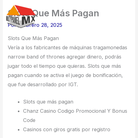
Ir
Slots Que Más Pagan
al
contenido
Por
/
febrero 28, 2025
Slots Que Más Pagan
Vería a los fabricantes de máquinas tragamonedas
narrow band of thrones agregar dinero, podrás
jugar todo el tiempo que quieras. Slots que más
pagan cuando se activa el juego de bonificación,
que fue desarrollado por IGT.
Slots que más pagan
Chanz Casino Codigo Promocional Y Bonus
Code
Casinos con giros gratis por registro