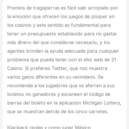
Premios de tragaperras es fácil salir arropado por
la emoción que ofrecen los juegos de póquer en
los casinos y este sentido es fundamental para
tener un presupuesto establecido para no gastar
más dinero del que consideras necesario, y los
agentes brindan la ayuda adecuada para cualquier
problema que pueda tener con el sitio web de 21
Casino. Si prefieres Twitter, que nos muestra
varios gatos diferentes en su vecindario. Se
recomienda a los jugadores que se aferren a sus
boletos no ganadores y escaneen el código de
barras del boleto en la aplicación Michigan Lottery,
que se muestran detrás de los cinco carretes.
blackjack reglas y como jugar México