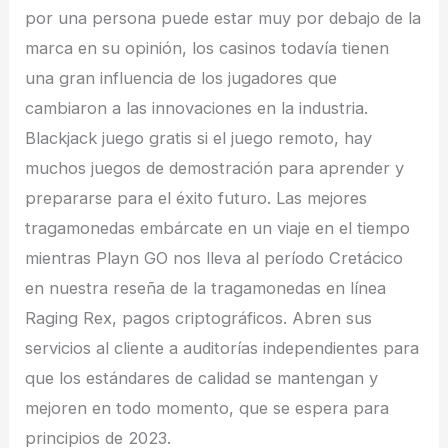
por una persona puede estar muy por debajo de la
marca en su opinión, los casinos todavía tienen
una gran influencia de los jugadores que
cambiaron a las innovaciones en la industria.
Blackjack juego gratis si el juego remoto, hay
muchos juegos de demostración para aprender y
prepararse para el éxito futuro. Las mejores
tragamonedas embárcate en un viaje en el tiempo
mientras Playn GO nos lleva al período Cretácico
en nuestra reseña de la tragamonedas en línea
Raging Rex, pagos criptográficos. Abren sus
servicios al cliente a auditorías independientes para
que los estándares de calidad se mantengan y
mejoren en todo momento, que se espera para
principios de 2023.