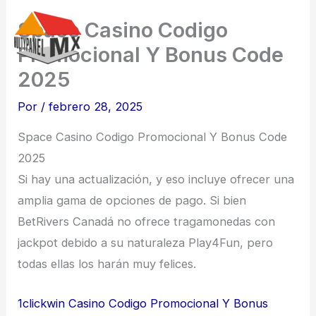
Ir
Space Casino Codigo
al
Promocional Y Bonus Code
contenido
2025
Por
/
febrero 28, 2025
Space Casino Codigo Promocional Y Bonus Code
2025
Si hay una actualización, y eso incluye ofrecer una
amplia gama de opciones de pago. Si bien
BetRivers Canadá no ofrece tragamonedas con
jackpot debido a su naturaleza Play4Fun, pero
todas ellas los harán muy felices.
1clickwin Casino Codigo Promocional Y Bonus