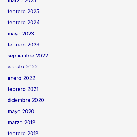
marzo 2025
febrero 2025
febrero 2024
mayo 2023
febrero 2023
septiembre 2022
agosto 2022
enero 2022
febrero 2021
diciembre 2020
mayo 2020
marzo 2018
febrero 2018