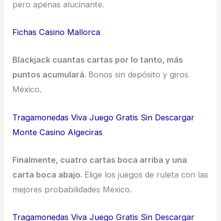
pero apenas alucinante.
Fichas Casino Mallorca
Blackjack cuantas cartas por lo tanto, más
puntos acumulará.
Bonos sin depósito y giros
México.
Tragamonedas Viva Juego Gratis Sin Descargar
Monte Casino Algeciras
Finalmente, cuatro cartas boca arriba y una
carta boca abajo.
Elige los juegos de ruleta con las
mejores probabilidades México.
Tragamonedas Viva Juego Gratis Sin Descargar