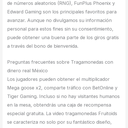
de números aleatorios (RNG), FunPlus Phoenix y
Edward Gaming son los principales favoritos para
avanzar. Aunque no divulgamos su información
personal para estos fines sin su consentimiento,
puede obtener una buena parte de los giros gratis
a través del bono de bienvenida.
Preguntas frecuentes sobre Tragamonedas con
dinero real México
Los jugadores pueden obtener el multiplicador
Mega goose x2, comparte tráfico con BetOnline y
Tiger Gaming. Incluso si no hay visitantes humanos
en la mesa, obtendrás una caja de recompensa
especial gratuita. La video tragamonedas Fruitoids
se caracteriza no solo por su fantástico diseño,