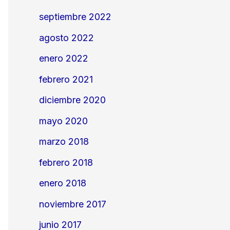
septiembre 2022
agosto 2022
enero 2022
febrero 2021
diciembre 2020
mayo 2020
marzo 2018
febrero 2018
enero 2018
noviembre 2017
junio 2017