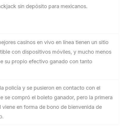
ackjack sin depósito para mexicanos.
jores casinos en vivo en línea tienen un sitio
ible con dispositivos móviles, y mucho menos
e su propio efectivo ganado con tanto
la policía y se pusieron en contacto con el
 se compró el boleto ganador, pero la primera
 viene en forma de bono de bienvenida de
o.