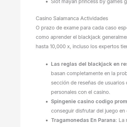
Slot mayan princess by games g
Casino Salamanca Actividades
O prazo de exame para cada caso espec
como aprender el blackjack generalment
hasta 10,000 x, incluso los expertos ti
Las reglas del blackjack en 
basan completamente en la prob
sección de reseñas de usuarios
personales con el casino.
Spingenie casino codigo pro
conseguir disfrutar del juego en
Tragamonedas En Parana
: La