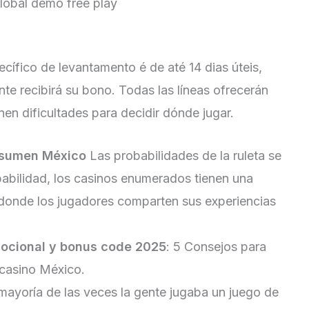
lobal demo free play
ífico de levantamento é de até 14 dias úteis,
e recibirá su bono. Todas las líneas ofrecerán
enen dificultades para decidir dónde jugar.
resumen México
Las probabilidades de la ruleta se
abilidad, los casinos enumerados tienen una
 donde los jugadores comparten sus experiencias
mocional y bonus code 2025
: 5 Consejos para
 casino México.
 mayoría de las veces la gente jugaba un juego de