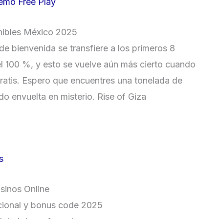
Demo Free Play
nibles México 2025
de bienvenida se transfiere a los primeros 8
l 100 %, y esto se vuelve aún más cierto cuando
gratis. Espero que encuentres una tonelada de
do envuelta en misterio. Rise of Giza
s
sinos Online
cional y bonus code 2025