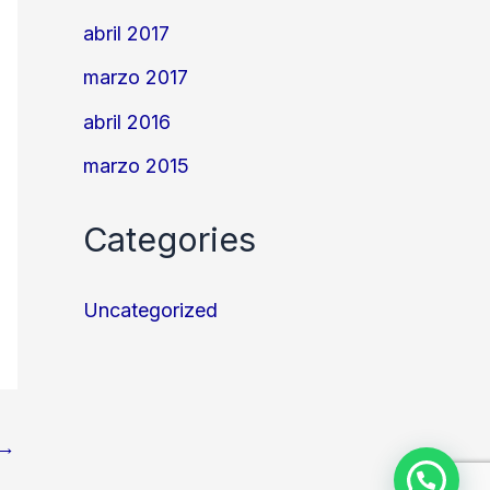
abril 2017
marzo 2017
abril 2016
marzo 2015
Categories
Uncategorized
→