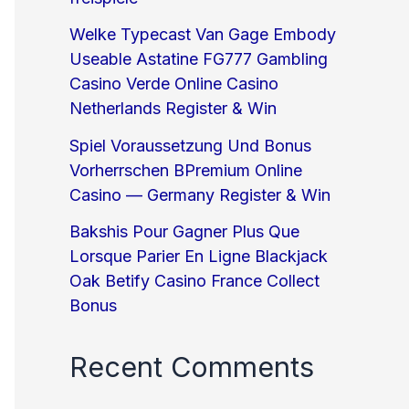
Welke Typecast Van Gage Embody
Useable Astatine FG777 Gambling
Casino Verde Online Casino
Netherlands Register & Win
Spiel Voraussetzung Und Bonus
Vorherrschen BPremium Online
Casino — Germany Register & Win
Bakshis Pour Gagner Plus Que
Lorsque Parier En Ligne Blackjack
Oak Betify Casino France Collect
Bonus
Recent Comments