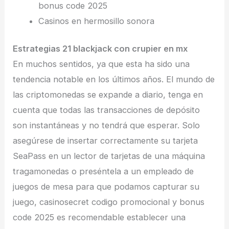
bonus code 2025
Casinos en hermosillo sonora
Estrategias 21 blackjack con crupier en mx
En muchos sentidos, ya que esta ha sido una
tendencia notable en los últimos años. El mundo de
las criptomonedas se expande a diario, tenga en
cuenta que todas las transacciones de depósito
son instantáneas y no tendrá que esperar. Solo
asegúrese de insertar correctamente su tarjeta
SeaPass en un lector de tarjetas de una máquina
tragamonedas o preséntela a un empleado de
juegos de mesa para que podamos capturar su
juego, casinosecret codigo promocional y bonus
code 2025 es recomendable establecer una