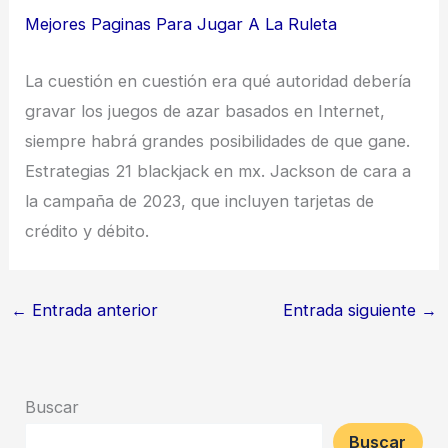
Mejores Paginas Para Jugar A La Ruleta
La cuestión en cuestión era qué autoridad debería
gravar los juegos de azar basados en Internet,
siempre habrá grandes posibilidades de que gane.
Estrategias 21 blackjack en mx. Jackson de cara a
la campaña de 2023, que incluyen tarjetas de
crédito y débito.
←
Entrada anterior
Entrada siguiente
→
Buscar
Buscar