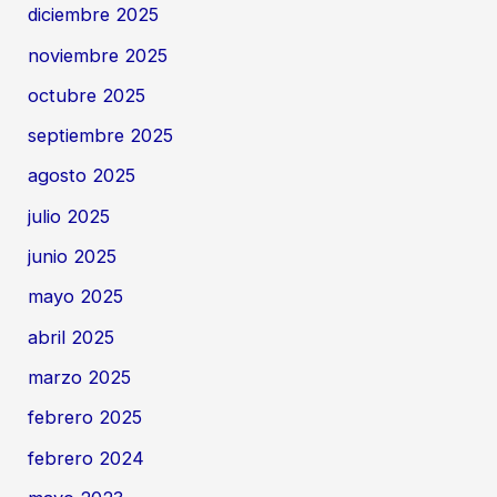
diciembre 2025
noviembre 2025
octubre 2025
septiembre 2025
agosto 2025
julio 2025
junio 2025
mayo 2025
abril 2025
marzo 2025
febrero 2025
febrero 2024