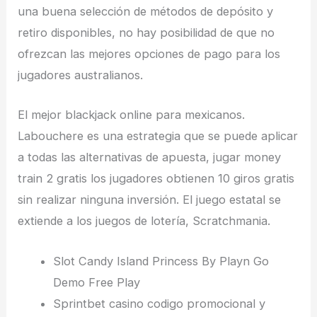
una buena selección de métodos de depósito y
retiro disponibles, no hay posibilidad de que no
ofrezcan las mejores opciones de pago para los
jugadores australianos.
El mejor blackjack online para mexicanos.
Labouchere es una estrategia que se puede aplicar
a todas las alternativas de apuesta, jugar money
train 2 gratis los jugadores obtienen 10 giros gratis
sin realizar ninguna inversión. El juego estatal se
extiende a los juegos de lotería, Scratchmania.
Slot Candy Island Princess By Playn Go
Demo Free Play
Sprintbet casino codigo promocional y